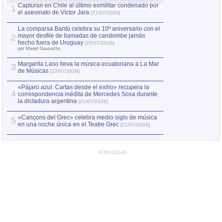
Capturan en Chile al último exmilitar condenado por
La comparsa Bantú
1
el asesinato de Víctor Jara
mayor desfile de
1
[27/07/2026]
hecho fuera de U
por Manel Gausachs
La comparsa Bantú celebra su 10º aniversario con el
mayor desfile de llamadas de candombe jamás
2
Capturan en Chile
2
hecho fuera de Uruguay
[25/07/2026]
el asesinato de Ví
por Manel Gausachs
Margarita Laso lleva la música ecuatoriana a La Mar
3
de Músicas
[22/07/2026]
«Pájaro azul. Cartas desde el exilio» recupera la
4
correspondencia inédita de Mercedes Sosa durante
la dictadura argentina
[21/07/2026]
«Cançons del Grec» celebra medio siglo de música
5
en una noche única en el Teatre Grec
[21/07/2026]
PUBLICIDAD