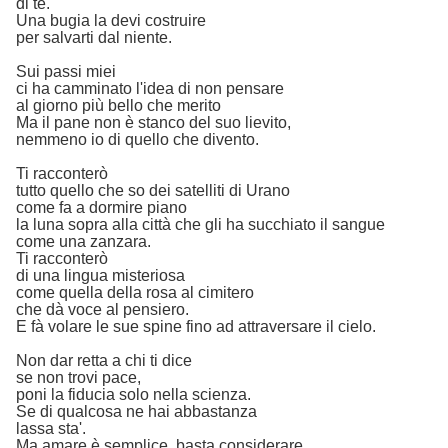
di te.
Una bugia la devi costruire
per salvarti dal niente.
Sui passi miei
ci ha camminato l'idea di non pensare
al giorno più bello che merito
Ma il pane non è stanco del suo lievito,
nemmeno io di quello che divento.
Ti racconterò
tutto quello che so dei satelliti di Urano
come fa a dormire piano
la luna sopra alla città che gli ha succhiato il sangue
come una zanzara.
Ti racconterò
di una lingua misteriosa
come quella della rosa al cimitero
che dà voce al pensiero.
E fà volare le sue spine fino ad attraversare il cielo.
Non dar retta a chi ti dice
se non trovi pace,
poni la fiducia solo nella scienza.
Se di qualcosa ne hai abbastanza
lassa sta'.
Ma amare è semplice, basta considerare