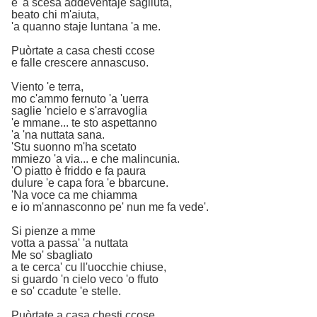
e 'a scesa addeventaje sagliuta,
beato chi m'aiuta,
'a quanno staje luntana 'a me.
Puòrtate a casa chesti ccose
e falle crescere annascuso.
Viento 'e terra,
mo c'ammo fernuto 'a 'uerra
saglie 'ncielo e s'arravoglia
'e mmane... te sto aspettanno
'a 'na nuttata sana.
'Stu suonno m'ha scetato
mmiezo 'a via... e che malincunia.
'O piatto è friddo e fa paura
dulure 'e capa fora 'e bbarcune.
'Na voce ca me chiamma
e io m'annasconno pe' nun me fa vede'.
Si pienze a mme
votta a passa' 'a nuttata
Me so' sbagliato
a te cerca' cu ll'uocchie chiuse,
si guardo 'n cielo veco 'o ffuto
e so' ccadute 'e stelle.
Puòrtate a casa chesti ccose