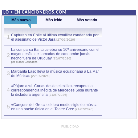
LO + EN CANCIONEROS.COM
Más nuevo
Más leído
Más votado
Capturan en Chile al último exmilitar condenado por
La comparsa Bantú
1
el asesinato de Víctor Jara
mayor desfile de
1
[27/07/2026]
hecho fuera de U
por Manel Gausachs
La comparsa Bantú celebra su 10º aniversario con el
mayor desfile de llamadas de candombe jamás
2
Capturan en Chile
2
hecho fuera de Uruguay
[25/07/2026]
el asesinato de Ví
por Manel Gausachs
Margarita Laso lleva la música ecuatoriana a La Mar
3
de Músicas
[22/07/2026]
«Pájaro azul. Cartas desde el exilio» recupera la
4
correspondencia inédita de Mercedes Sosa durante
la dictadura argentina
[21/07/2026]
«Cançons del Grec» celebra medio siglo de música
5
en una noche única en el Teatre Grec
[21/07/2026]
PUBLICIDAD