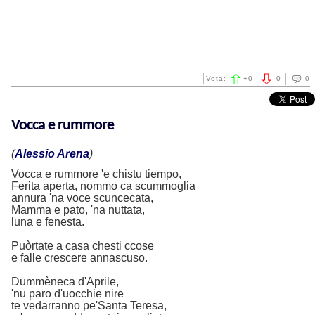
Vota:
+
0
-
0
0
Vocca e rummore
(
Alessio Arena
)
Vocca e rummore 'e chistu tiempo,
Ferita aperta, nommo ca scummoglia
annura 'na voce scuncecata,
Mamma e pato, 'na nuttata,
luna e fenesta.
Puòrtate a casa chesti ccose
e falle crescere annascuso.
Dummèneca d'Aprile,
'nu paro d'uocchie nire
te vedarranno pe'Santa Teresa,