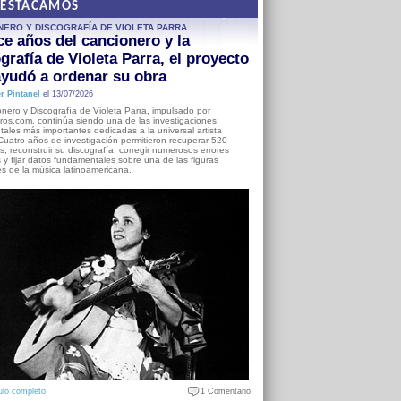
DESTACAMOS
NERO Y DISCOGRAFÍA DE VIOLETA PARRA
e años del cancionero y la
grafía de Violeta Parra, el proyecto
yudó a ordenar su obra
r Pintanel
el 13/07/2026
nero y Discografía de Violeta Parra, impulsado por
ros.com, continúa siendo una de las investigaciones
ales más importantes dedicadas a la universal artista
Cuatro años de investigación permitieron recuperar 520
, reconstruir su discografía, corregir numerosos errores
s y fijar datos fundamentales sobre una de las figuras
es de la música latinoamericana.
ulo completo
1 Comentario