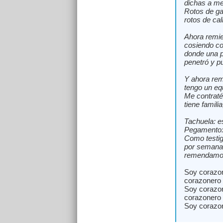
dichas a me
Rotos de ga
rotos de ca
Ahora remie
cosiendo co
donde una 
penetró y p
Y ahora rem
tengo un eq
Me contraté
tiene famili
Tachuela: e
Pegamento: 
Como testig
por semana 
remendamos
Soy corazo
corazonero 
Soy corazo
corazonero 
Soy coraz