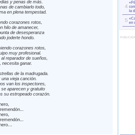
dias y penas de más.
«Pá
4
nas de cambiarlo todo,
cor
la 
lma en plena tempestad.
«Ca
5
ndo corazones rotos,
en 
n hilo de amanecer,
punta de desesperanza
udo joderte hondo.
PUBLICID
iendo corazones rotos,
uipo muy profesional.
 al reparador de sueños,
a, necesita ganar.
strellas de la madrugada.
una vieja canción.
os van los inspectores,
se aparecen y gratuito
 su estropeado corazón.
nero,
remendón...
nero,
remendón...
onero…