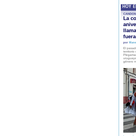
HOY 
CANDO
La co
anive
llam
fuer
por
Mane
El pasad
territori
Plegaman
uruguaya
género m