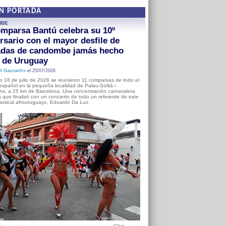
EN PORTADA
MBE
mparsa Bantú celebra su 10º
rsario con el mayor desfile de
adas de candombe jamás hecho
a de Uruguay
l Gausachs
el 25/07/2026
o 18 de julio de 2026 se reunieron 11 comparsas de todo el
o español en la pequeña localidad de Palau-Solità i
s, a 25 km de Barcelona. Una concentración carnavalera
 que finalizó con un concierto de todo un referente de este
usical afrouruguayo, Eduardo Da Luz.