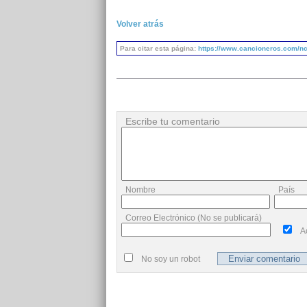
Volver atrás
Para citar esta página:
https://www.cancioneros.com/nc/
Escribe tu comentario
Nombre
País
Correo Electrónico (No se publicará)
A
No soy un robot