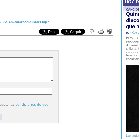
HOY 
CANCIO
Quinc
disco
17264/0/corazonero-israel-rojas
que a
por
Xavie
El Cancio
cancione
document
chilena. 
canciones
histórico
esencial
cepto las
condiciones de uso
Leer artíc