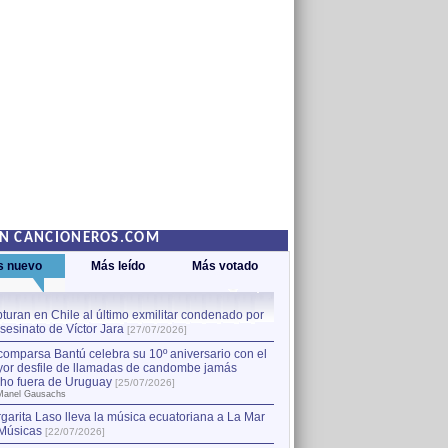
EN CANCIONEROS.COM
s nuevo
Más leído
Más votado
turan en Chile al último exmilitar condenado por
La comparsa Bantú celebra s
asesinato de Víctor Jara
mayor desfile de llamadas
1
[27/07/2026]
hecho fuera de Uruguay
[25
comparsa Bantú celebra su 10º aniversario con el
por Manel Gausachs
or desfile de llamadas de candombe jamás
Capturan en Chile al último
2
ho fuera de Uruguay
[25/07/2026]
el asesinato de Víctor Jara
[
Manel Gausachs
garita Laso lleva la música ecuatoriana a La Mar
Músicas
[22/07/2026]