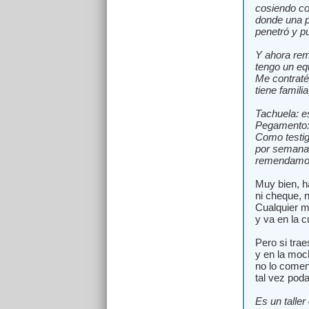
cosiendo co
donde una 
penetró y p
Y ahora rem
tengo un eq
Me contraté
tiene famili
Tachuela: e
Pegamento: 
Como testig
por semana 
remendamos
Muy bien, h
ni cheque, n
Cualquier m
y va en la c
Pero si trae
y en la moc
no lo comen
tal vez pod
Es un taller