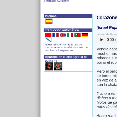
LETRAS DE CANCIONES
Idiomas
Corazone
(
Israel Roj
Traducción automática
Versión de Buen
NOTA IMPORTANTE
El uso de
traducciones automáticas suele dar
Vendía canc
resultados inesperados.
mucho más b
Aparece en la discografía de
robadas sut
Buena Fe
por si el ro
Pero el peli
Le tomo mie
en vez de a
con la chata
Y ahora rem
dichas a me
Rotos de ga
rotos de ca
Ahora remie