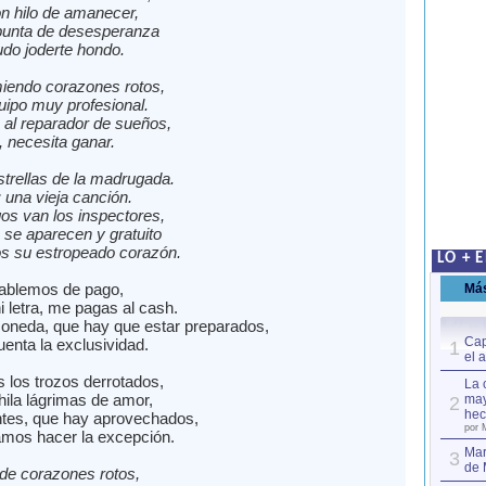
n hilo de amanecer,
punta de desesperanza
udo joderte hondo.
iendo corazones rotos,
uipo muy profesional.
 al reparador de sueños,
a, necesita ganar.
strellas de la madrugada.
una vieja canción.
os van los inspectores,
se aparecen y gratuito
 su estropeado corazón.
LO + 
ablemos de pago,
Má
i letra, me pagas al cash.
oneda, que hay que estar preparados,
Cap
uenta la exclusividad.
1
el 
s los trozos derrotados,
La 
hila lágrimas de amor,
may
2
hec
tes, que hay aprovechados,
por 
amos hacer la excepción.
Mar
3
de 
 de corazones rotos,