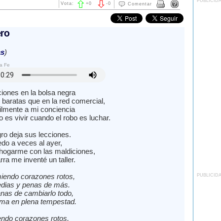
PUBLICID
Vota:
+
0
-
0
Comentar
ro
as
)
a Fe
iones en la bolsa negra
aratas que en la red comercial,
ilmente a mi conciencia
bo es vivir cuando el robo es luchar.
gro deja sus lecciones.
do a veces al ayer,
hogarme con las maldiciones,
rra me inventé un taller.
iendo corazones rotos,
PUBLICID
dias y penas de más.
nas de cambiarlo todo,
lma en plena tempestad.
ndo corazones rotos,