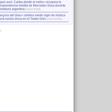
jaro azul. Cartas desde el exilio» recupera la
respondencia inédita de Mercedes Sosa durante
dictadura argentina
[21/07/2026]
nçons del Grec» celebra medio siglo de música
una noche única en el Teatre Grec
[21/07/2026]
AD