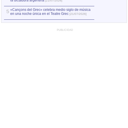
la dictadura argentina
[21/07/2026]
«Cançons del Grec» celebra medio siglo de música
5
en una noche única en el Teatre Grec
[21/07/2026]
PUBLICIDAD