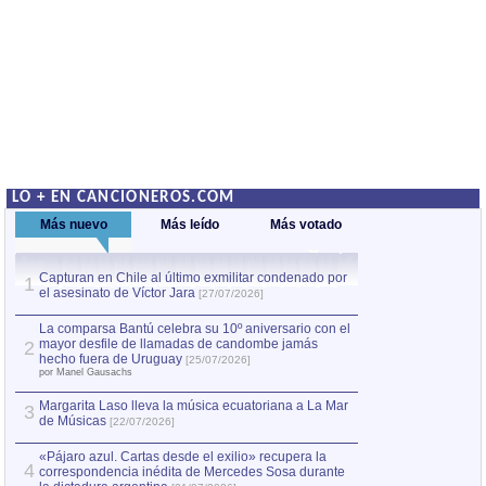
LO + EN CANCIONEROS.COM
Más nuevo
Más leído
Más votado
Capturan en Chile al último exmilitar condenado por
La comparsa Bantú
1
el asesinato de Víctor Jara
mayor desfile de
1
[27/07/2026]
hecho fuera de U
por Manel Gausachs
La comparsa Bantú celebra su 10º aniversario con el
mayor desfile de llamadas de candombe jamás
2
Capturan en Chile
2
hecho fuera de Uruguay
[25/07/2026]
el asesinato de Ví
por Manel Gausachs
Margarita Laso lleva la música ecuatoriana a La Mar
Margarita Laso ll
3
3
de Músicas
de Músicas
[22/07/2026]
[22/07
«Pájaro azul. Cartas desde el exilio» recupera la
4
correspondencia inédita de Mercedes Sosa durante