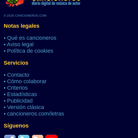
© 2026 CANCIONEROS.COM
Notas legales
•
Qué es cancioneros
•
Aviso legal
•
Política de cookies
Servicios
•
Contacto
•
Cómo colaborar
•
Criterios
•
Estadísticas
•
Publicidad
•
Versión clásica
•
cancioneros.com/letras
Síguenos