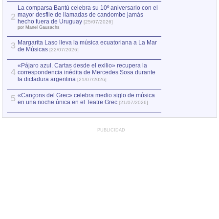
por Manel Gausachs
La comparsa Bantú celebra su 10º aniversario con el
mayor desfile de llamadas de candombe jamás
2
Capturan en Chile
2
hecho fuera de Uruguay
[25/07/2026]
el asesinato de Ví
por Manel Gausachs
Margarita Laso lleva la música ecuatoriana a La Mar
3
de Músicas
[22/07/2026]
«Pájaro azul. Cartas desde el exilio» recupera la
4
correspondencia inédita de Mercedes Sosa durante
la dictadura argentina
[21/07/2026]
«Cançons del Grec» celebra medio siglo de música
5
en una noche única en el Teatre Grec
[21/07/2026]
PUBLICIDAD