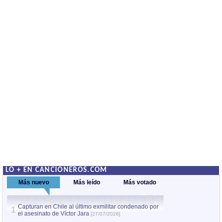
LO + EN CANCIONEROS.COM
Más nuevo
Más leído
Más votado
Capturan en Chile al último exmilitar condenado por
La comparsa Bantú
1
el asesinato de Víctor Jara
mayor desfile de
1
[27/07/2026]
hecho fuera de U