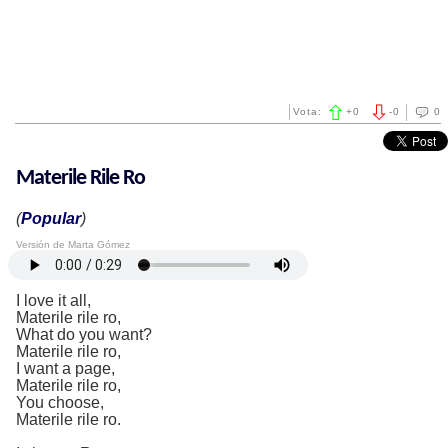
Vota:
+
0
-
0
0
Materile Rile Ro
(
Popular
)
Versión de Marta Gómez
I love it all,
Materile rile ro,
What do you want?
Materile rile ro,
I want a page,
Materile rile ro,
You choose,
Materile rile ro.