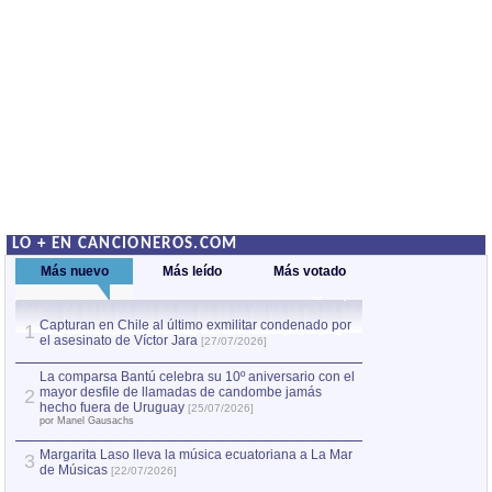
LO + EN CANCIONEROS.COM
Más nuevo
Más leído
Más votado
Capturan en Chile al último exmilitar condenado por
La comparsa Bantú
1
el asesinato de Víctor Jara
mayor desfile de
1
[27/07/2026]
hecho fuera de U
por Manel Gausachs
La comparsa Bantú celebra su 10º aniversario con el
mayor desfile de llamadas de candombe jamás
2
Capturan en Chile
2
hecho fuera de Uruguay
[25/07/2026]
el asesinato de Ví
por Manel Gausachs
Margarita Laso lleva la música ecuatoriana a La Mar
3
de Músicas
[22/07/2026]