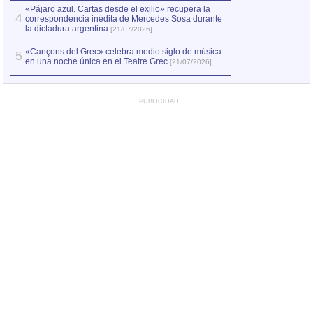
«Pájaro azul. Cartas desde el exilio» recupera la
4
correspondencia inédita de Mercedes Sosa durante
la dictadura argentina
[21/07/2026]
«Cançons del Grec» celebra medio siglo de música
5
en una noche única en el Teatre Grec
[21/07/2026]
PUBLICIDAD