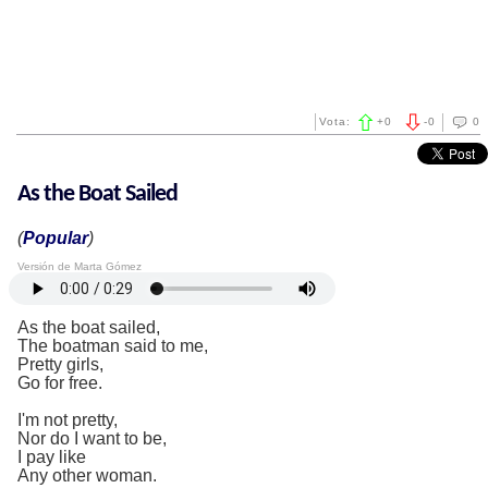
Vota:
+
0
-
0
0
As the Boat Sailed
(
Popular
)
Versión de Marta Gómez
As the boat sailed,
The boatman said to me,
Pretty girls,
Go for free.
I'm not pretty,
Nor do I want to be,
I pay like
Any other woman.