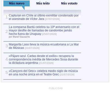
Más nuevo
Más leído
Más votado
Capturan en Chile al último exmilitar condenado por
La comparsa Bantú
1
el asesinato de Víctor Jara
mayor desfile de
1
[27/07/2026]
hecho fuera de U
por Manel Gausachs
La comparsa Bantú celebra su 10º aniversario con el
mayor desfile de llamadas de candombe jamás
2
Capturan en Chile
2
hecho fuera de Uruguay
[25/07/2026]
el asesinato de Ví
por Manel Gausachs
Margarita Laso lleva la música ecuatoriana a La Mar
Margarita Laso ll
3
3
de Músicas
de Músicas
[22/07/2026]
[22/07
«Pájaro azul. Cartas desde el exilio» recupera la
4
correspondencia inédita de Mercedes Sosa durante
la dictadura argentina
[21/07/2026]
«Cançons del Grec» celebra medio siglo de música
5
en una noche única en el Teatre Grec
[21/07/2026]
PUBLICIDAD