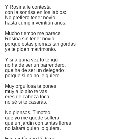
Y Rosina le contesta
con la sonrisa en los labios:
No prefiero tener novio
hasta cumplir veintiún años.
Mucho tiempo me parece
Rosina sin tener novio
porque estas piernas tan gordas
ya te piden matrimonio.
Y si alguna vez lo tengo
no ha de ser un barrendero,
que ha de ser un delegado
porque si no no le quiero.
Muy orgullosa te pones
muy a lo alto te vas
eres de cabeza loca
no sé si te casarás.
No piensas, Timoteo,
que yo me quede soltera,
que un jardín con tantas flores
no faltará quien lo quiera.
Ese jardín que tú dices