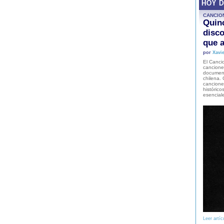
HOY 
CANCIO
Quinc
disco
que a
por
Xavie
El Cancio
cancione
document
chilena. 
canciones
histórico
esencial
Leer artíc