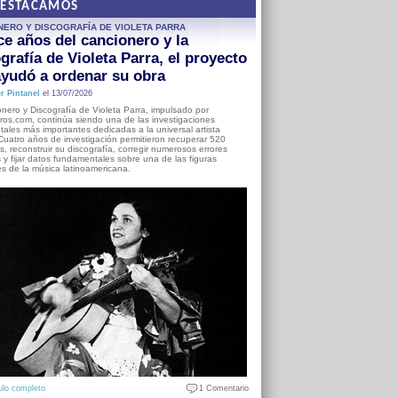
DESTACAMOS
NERO Y DISCOGRAFÍA DE VIOLETA PARRA
e años del cancionero y la
grafía de Violeta Parra, el proyecto
yudó a ordenar su obra
r Pintanel
el 13/07/2026
nero y Discografía de Violeta Parra, impulsado por
ros.com, continúa siendo una de las investigaciones
ales más importantes dedicadas a la universal artista
Cuatro años de investigación permitieron recuperar 520
, reconstruir su discografía, corregir numerosos errores
s y fijar datos fundamentales sobre una de las figuras
es de la música latinoamericana.
ulo completo
1 Comentario