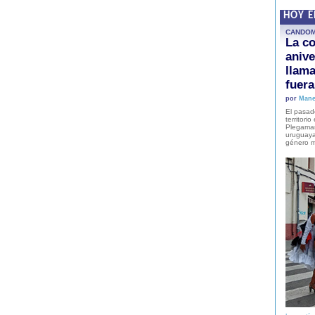
HOY 
CANDO
La co
anive
llam
fuer
por
Mane
El pasad
territori
Plegaman
uruguaya
género m