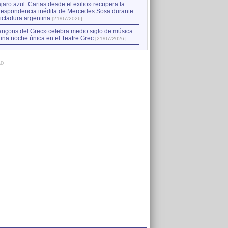
jaro azul. Cartas desde el exilio» recupera la
respondencia inédita de Mercedes Sosa durante
dictadura argentina
[21/07/2026]
nçons del Grec» celebra medio siglo de música
una noche única en el Teatre Grec
[21/07/2026]
AD