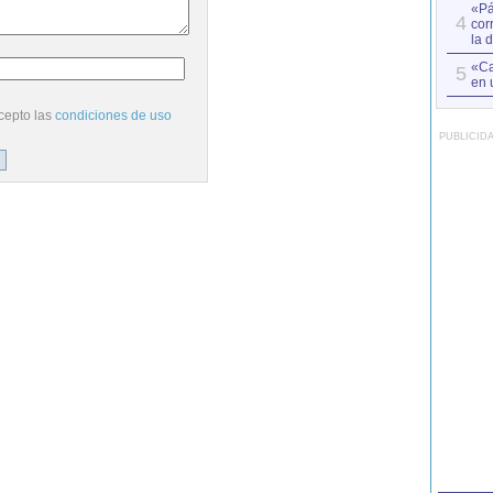
«Pá
4
cor
la 
«Ca
5
en 
cepto las
condiciones de uso
PUBLICID