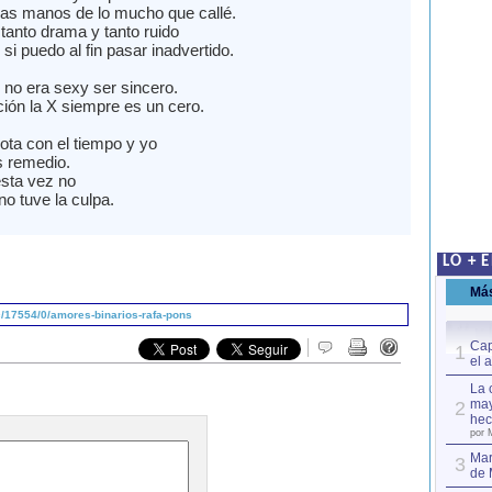
las manos de lo mucho que callé.
tanto drama y tanto ruido
 si puedo al fin pasar inadvertido.
 no era sexy ser sincero.
ión la X siempre es un cero.
iota con el tiempo y yo
 remedio.
esta vez no
no tuve la culpa.
LO + 
Má
/17554/0/amores-binarios-rafa-pons
Cap
1
el 
La 
may
2
hec
por 
Mar
3
de 