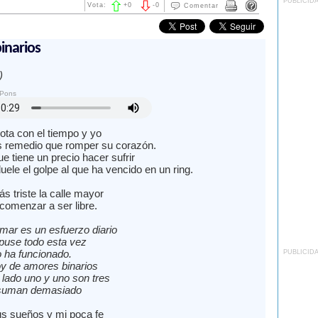
PUBLICID
Vota:
+
0
-
0
Comentar
inarios
)
 Pons
iota con el tiempo y yo
 remedio que romper su corazón.
e tiene un precio hacer sufrir
uele el golpe al que ha vencido en un ring.
s triste la calle mayor
comenzar a ser libre.
mar es un esfuerzo diario
 puse todo esta vez
o ha funcionado.
PUBLICID
y de amores binarios
 lado uno y uno son tres
suman demasiado
s sueños y mi poca fe