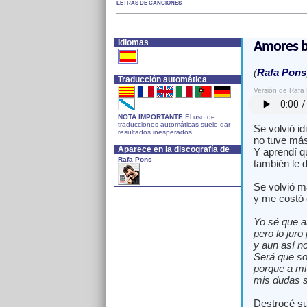
LETRAS DE CANCIONES
Idiomas
Amores b
(
Rafa Pons
Traducción automática
Versión de Rafa
NOTA IMPORTANTE
El uso de
traducciones automáticas suele dar
Se volvió id
resultados inesperados.
no tuve más
Aparece en la discografía de
Y aprendí qu
Rafa Pons
también le d
Se volvió má
y me costó 
Yo sé que a
pero lo juro
y aun así n
Será que so
porque a mi
mis dudas 
Destrocé su