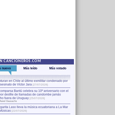
EN CANCIONEROS.COM
s nuevo
Más leído
Más votado
turan en Chile al último exmilitar condenado por
La comparsa Bantú celebra s
asesinato de Víctor Jara
mayor desfile de llamadas
1
[27/07/2026]
hecho fuera de Uruguay
[25
comparsa Bantú celebra su 10º aniversario con el
por Manel Gausachs
or desfile de llamadas de candombe jamás
Capturan en Chile al último
2
ho fuera de Uruguay
[25/07/2026]
el asesinato de Víctor Jara
[
Manel Gausachs
garita Laso lleva la música ecuatoriana a La Mar
Músicas
[22/07/2026]