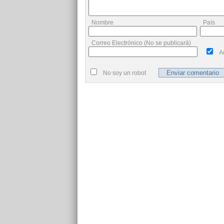
Nombre
País
Correo Electrónico (No se publicará)
A
No soy un robot