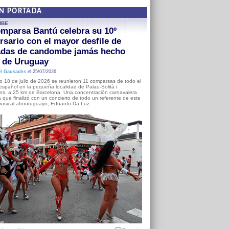
EN PORTADA
MBE
mparsa Bantú celebra su 10º
rsario con el mayor desfile de
adas de candombe jamás hecho
a de Uruguay
l Gausachs
el 25/07/2026
o 18 de julio de 2026 se reunieron 11 comparsas de todo el
o español en la pequeña localidad de Palau-Solità i
s, a 25 km de Barcelona. Una concentración carnavalera
 que finalizó con un concierto de todo un referente de este
usical afrouruguayo, Eduardo Da Luz.