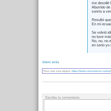
me desollé 
Aburrido de 
sonrío a ver
Resultó que
En mi ecuac
Se volvió id
no tuve más
No, no, no 
en serio yo 
Volver atrás
Para citar esta página:
https://www.cancioneros.com/nc
Escribe tu comentario