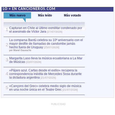
LO + EN CANCIONEROS.COM
Más nuevo
Más leído
Más votado
Capturan en Chile al último exmilitar condenado por
La comparsa Bantú
1
el asesinato de Víctor Jara
mayor desfile de
1
[27/07/2026]
hecho fuera de U
por Manel Gausachs
La comparsa Bantú celebra su 10º aniversario con el
mayor desfile de llamadas de candombe jamás
2
Capturan en Chile
2
hecho fuera de Uruguay
[25/07/2026]
el asesinato de Ví
por Manel Gausachs
Margarita Laso lleva la música ecuatoriana a La Mar
3
de Músicas
[22/07/2026]
«Pájaro azul. Cartas desde el exilio» recupera la
4
correspondencia inédita de Mercedes Sosa durante
la dictadura argentina
[21/07/2026]
«Cançons del Grec» celebra medio siglo de música
5
en una noche única en el Teatre Grec
[21/07/2026]
PUBLICIDAD