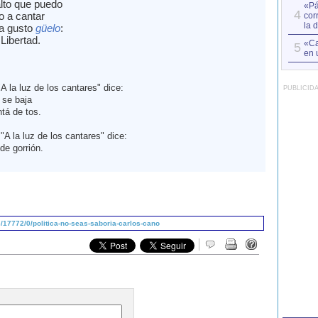
lto que puedo
«Pá
4
o a cantar
cor
la 
a gusto
güelo
:
 Libertad.
«Ca
5
en 
A la luz de los cantares" dice:
PUBLICID
 se baja
ntá de tos.
"A la luz de los cantares" dice:
de gorrión.
17772/0/politica-no-seas-saboria-carlos-cano