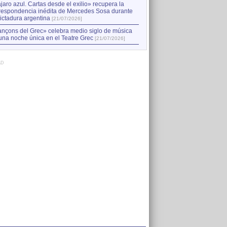
jaro azul. Cartas desde el exilio» recupera la
respondencia inédita de Mercedes Sosa durante
dictadura argentina
[21/07/2026]
nçons del Grec» celebra medio siglo de música
una noche única en el Teatre Grec
[21/07/2026]
AD