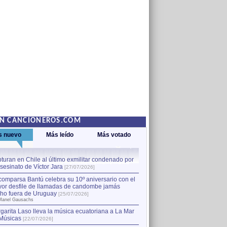
EN CANCIONEROS.COM
s nuevo
Más leído
Más votado
turan en Chile al último exmilitar condenado por
La comparsa Bantú celebra s
asesinato de Víctor Jara
mayor desfile de llamadas
1
[27/07/2026]
hecho fuera de Uruguay
[25
comparsa Bantú celebra su 10º aniversario con el
por Manel Gausachs
or desfile de llamadas de candombe jamás
Capturan en Chile al último
2
ho fuera de Uruguay
[25/07/2026]
el asesinato de Víctor Jara
[
Manel Gausachs
garita Laso lleva la música ecuatoriana a La Mar
Músicas
[22/07/2026]