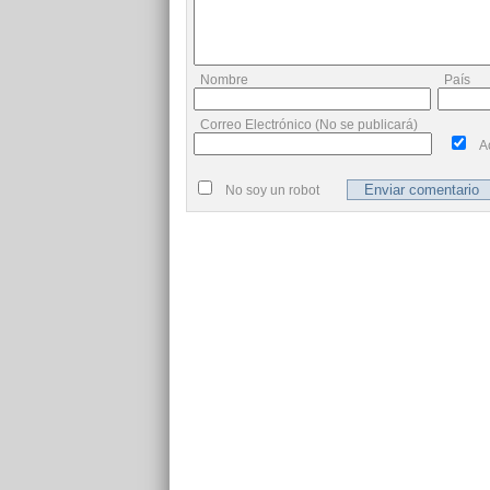
Nombre
País
Correo Electrónico (No se publicará)
A
No soy un robot