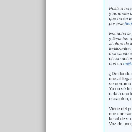
Política no
y arrímate u
que no se t
por esa
her
Escucha la g
y llena tus 
al ritmo de 
fertilizantes
marcando el
el son del e
con su
mijit
¿De dónde 
que al llega
se derrama 
Yo no sé lo 
oírla a uno 
escalofrío, 
Viene del pu
que con san
la sal de su 
Voz de uno