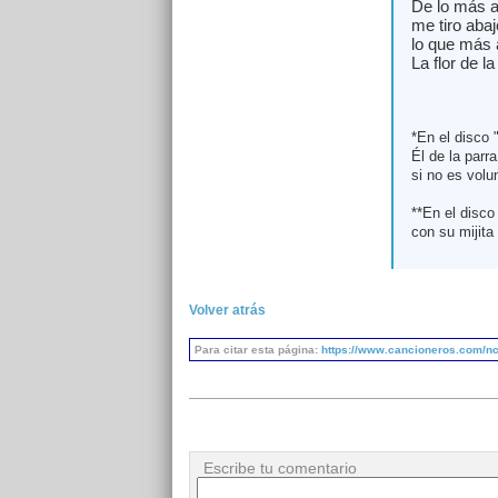
De lo más a
me tiro abaj
lo que más 
La flor de la
*En el disco "
Él de la parra
si no es volu
**En el disco 
con su mijita 
Volver atrás
Para citar esta página:
https://www.cancioneros.com/nc/
Escribe tu comentario