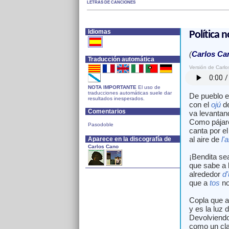
LETRAS DE CANCIONES
Idiomas
Política 
(
Carlos Ca
Traducción automática
Versión de Carl
NOTA IMPORTANTE
El uso de
traducciones automáticas suele dar
De pueblo e
resultados inesperados.
con el
ojú
de
Comentarios
va levantan
Como pája
Pasodoble
canta por el 
al aire de
l'
Aparece en la discografía de
Carlos Cano
¡Bendita se
que sabe a l
alrededor
d
que a
tos
no
Copla que a
y es la luz 
Devolviendo
como un cla