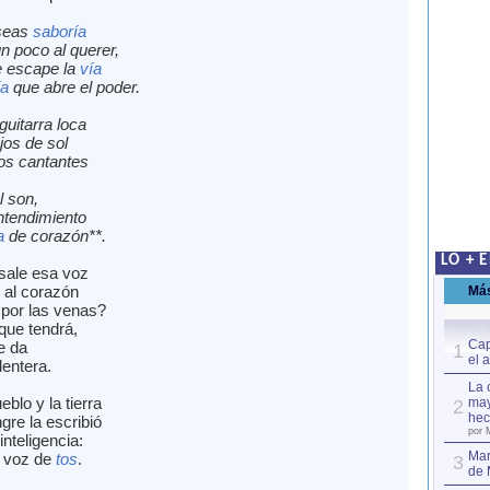
 seas
saboría
n poco al querer,
e escape la
vía
ía
que abre el poder.
uitarra loca
ojos de sol
los cantantes
 son,
ntendimiento
a
de corazón**.
LO + 
sale esa voz
r al corazón
Má
por las venas?
que tendrá,
Cap
le da
1
el 
dentera.
La 
eblo y la tierra
may
2
hec
gre la escribió
por 
inteligencia:
Mar
, voz de
tos
.
3
de 