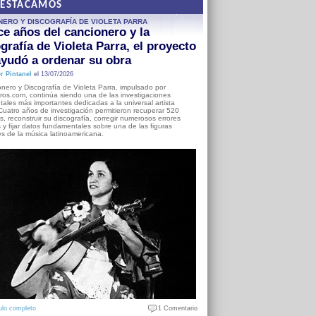
DESTACAMOS
NERO Y DISCOGRAFÍA DE VIOLETA PARRA
e años del cancionero y la
grafía de Violeta Parra, el proyecto
yudó a ordenar su obra
r Pintanel
el 13/07/2026
nero y Discografía de Violeta Parra, impulsado por
ros.com, continúa siendo una de las investigaciones
ales más importantes dedicadas a la universal artista
Cuatro años de investigación permitieron recuperar 520
, reconstruir su discografía, corregir numerosos errores
s y fijar datos fundamentales sobre una de las figuras
es de la música latinoamericana.
ulo completo
1 Comentario