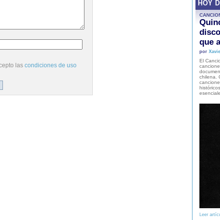
HOY 
CANCIO
Quinc
disco
que a
por
Xavie
El Cancio
cepto las
condiciones de uso
cancione
document
chilena. 
canciones
histórico
esencial
Leer artíc