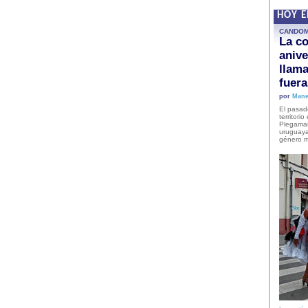
HOY 
CANDO
La co
anive
llam
fuer
por
Mane
El pasad
territori
Plegaman
uruguaya
género m