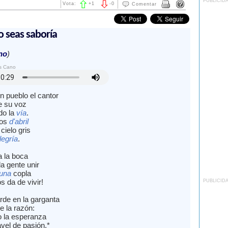
PUBLICID
Vota:
+
1
-
0
Comentar
no seas saboría
no
)
os Cano
n pueblo el cantor
 su voz
do la
vía
.
ros
d'abril
cielo gris
alegría
.
a la boca
a gente unir
'una
copla
s da de vivir!
PUBLICID
rde en la garganta
de la razón:
 la esperanza
vel de pasión.*