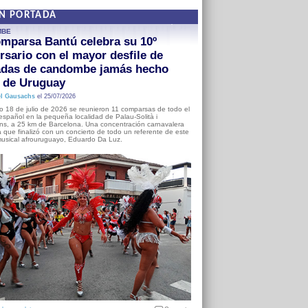
EN PORTADA
MBE
mparsa Bantú celebra su 10º
rsario con el mayor desfile de
adas de candombe jamás hecho
a de Uruguay
l Gausachs
el 25/07/2026
o 18 de julio de 2026 se reunieron 11 comparsas de todo el
o español en la pequeña localidad de Palau-Solità i
s, a 25 km de Barcelona. Una concentración carnavalera
 que finalizó con un concierto de todo un referente de este
usical afrouruguayo, Eduardo Da Luz.