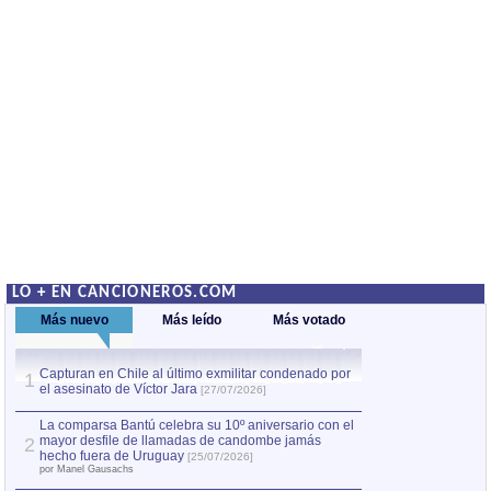
LO + EN CANCIONEROS.COM
Más nuevo
Más leído
Más votado
Capturan en Chile al último exmilitar condenado por
La comparsa Bantú
1
el asesinato de Víctor Jara
mayor desfile de
1
[27/07/2026]
hecho fuera de U
por Manel Gausachs
La comparsa Bantú celebra su 10º aniversario con el
mayor desfile de llamadas de candombe jamás
2
Capturan en Chile
2
hecho fuera de Uruguay
[25/07/2026]
el asesinato de Ví
por Manel Gausachs