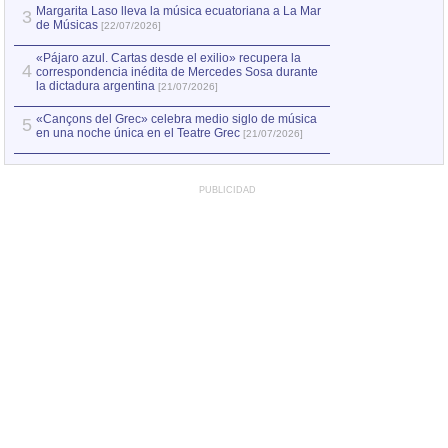
Margarita Laso lleva la música ecuatoriana a La Mar
3
de Músicas
[22/07/2026]
«Pájaro azul. Cartas desde el exilio» recupera la
4
correspondencia inédita de Mercedes Sosa durante
la dictadura argentina
[21/07/2026]
«Cançons del Grec» celebra medio siglo de música
5
en una noche única en el Teatre Grec
[21/07/2026]
PUBLICIDAD