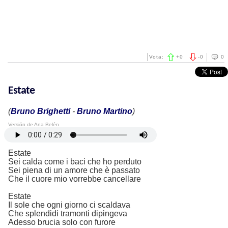
Vota:
+
0
-
0
0
Estate
(
Bruno Brighetti
-
Bruno Martino
)
Versión de Ana Belén
Estate
Sei calda come i baci che ho perduto
Sei piena di un amore che è passato
Che il cuore mio vorrebbe cancellare
Estate
Il sole che ogni giorno ci scaldava
Che splendidi tramonti dipingeva
Adesso brucia solo con furore