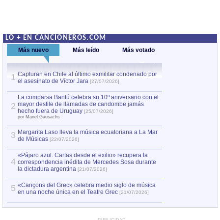
LO + EN CANCIONEROS.COM
Más nuevo
Más leído
Más votado
Capturan en Chile al último exmilitar condenado por
Capturan en Chile
1
1
el asesinato de Víctor Jara
el asesinato de Ví
[27/07/2026]
La comparsa Bantú celebra su 10º aniversario con el
mayor desfile de llamadas de candombe jamás
2
hecho fuera de Uruguay
[25/07/2026]
por Manel Gausachs
Margarita Laso lleva la música ecuatoriana a La Mar
3
de Músicas
[22/07/2026]
«Pájaro azul. Cartas desde el exilio» recupera la
4
correspondencia inédita de Mercedes Sosa durante
la dictadura argentina
[21/07/2026]
«Cançons del Grec» celebra medio siglo de música
5
en una noche única en el Teatre Grec
[21/07/2026]