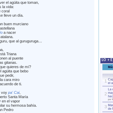
ver el agüita que toman,
s la vida:
e coral
e lleve un día.
un buen murciano
astellana
ío
a nacer
catalana.
guru, que al guruguruga…
na,
stá Triana
onen al puente
LO + 
as gitanas.
que quieres de mí?
Má
l agüita que bebo
que pedir,
 la cara miro
Cap
1
el 
cuerdo de ti.
La 
 voy
pa' Cai
,
may
2
uerto Santa María
hec
por 
 en el vapor
lar su hermosa bahía.
Mar
3
de 
n Pedro