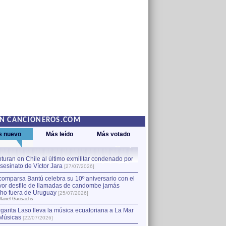
EN CANCIONEROS.COM
s nuevo
Más leído
Más votado
turan en Chile al último exmilitar condenado por
La comparsa Bantú celebra s
asesinato de Víctor Jara
mayor desfile de llamadas
1
[27/07/2026]
hecho fuera de Uruguay
[25
comparsa Bantú celebra su 10º aniversario con el
por Manel Gausachs
or desfile de llamadas de candombe jamás
Capturan en Chile al último
2
ho fuera de Uruguay
[25/07/2026]
el asesinato de Víctor Jara
[
Manel Gausachs
garita Laso lleva la música ecuatoriana a La Mar
Músicas
[22/07/2026]