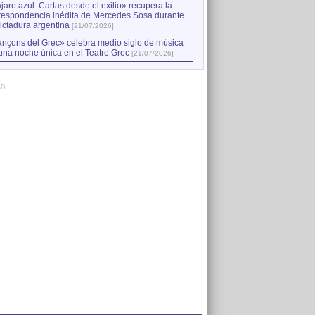
jaro azul. Cartas desde el exilio» recupera la
respondencia inédita de Mercedes Sosa durante
dictadura argentina
[21/07/2026]
nçons del Grec» celebra medio siglo de música
una noche única en el Teatre Grec
[21/07/2026]
AD