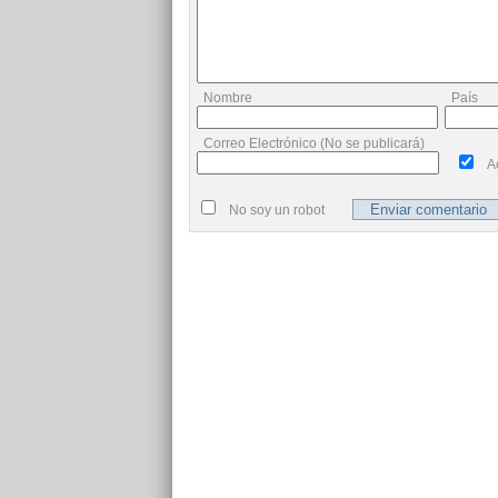
Nombre
País
Correo Electrónico (No se publicará)
A
No soy un robot