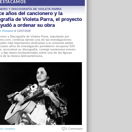
DESTACAMOS
NERO Y DISCOGRAFÍA DE VIOLETA PARRA
e años del cancionero y la
grafía de Violeta Parra, el proyecto
yudó a ordenar su obra
r Pintanel
el 13/07/2026
nero y Discografía de Violeta Parra, impulsado por
ros.com, continúa siendo una de las investigaciones
ales más importantes dedicadas a la universal artista
Cuatro años de investigación permitieron recuperar 520
, reconstruir su discografía, corregir numerosos errores
s y fijar datos fundamentales sobre una de las figuras
es de la música latinoamericana.
ulo completo
1 Comentario