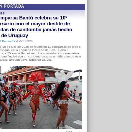
EN PORTADA
MBE
mparsa Bantú celebra su 10º
rsario con el mayor desfile de
adas de candombe jamás hecho
a de Uruguay
l Gausachs
el 25/07/2026
o 18 de julio de 2026 se reunieron 11 comparsas de todo el
o español en la pequeña localidad de Palau-Solità i
s, a 25 km de Barcelona. Una concentración carnavalera
 que finalizó con un concierto de todo un referente de este
usical afrouruguayo, Eduardo Da Luz.