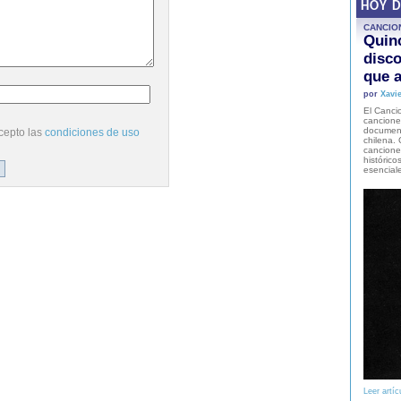
HOY 
CANCIO
Quinc
disco
que a
por
Xavie
El Cancio
cancione
document
cepto las
condiciones de uso
chilena. 
canciones
histórico
esencial
Leer artíc