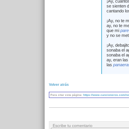
¡Ay, cuánto
se sienten 
cantando lo
¡Ay, no te m
ay, no te m
que mi
pare
y no se met
¡Ay, debajit
sonaba el a
sonaba el a
ay, eran la
las
panaera
Volver atrás
Para citar esta página:
https://www.cancioneros.com/nc
Escribe tu comentario