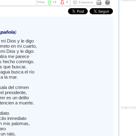
PUBLICID
Vota:
+
0
-
0
Comentar
spañola
)
mi Dios y le digo
eto en mi cuarto,
mi Dios y le digo:
tira me parece
as hecho conmigo.
s que buscar,
 agua busca el río
ca la mar.
sala del crimen
el presidente,
rer es un delito
encien a muerte.
PUBLICID
diato
cito inmediato
n mis palomas,
aro
un rato,