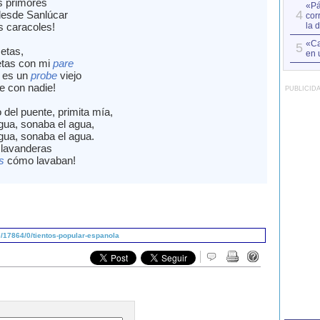
s primores
«Pá
4
desde Sanlúcar
cor
s caracoles!
la 
«Ca
5
etas,
en 
etas con mi
pare
es un
probe
viejo
e con nadie!
PUBLICID
o del puente, primita mía,
gua, sonaba el agua,
gua, sonaba el agua.
s lavanderas
s
cómo lavaban!
/17864/0/tientos-popular-espanola