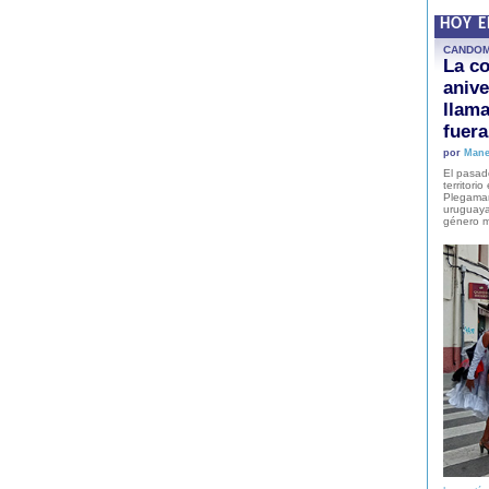
HOY 
CANDO
La co
anive
llam
fuer
por
Mane
El pasad
territori
Plegaman
uruguaya
género m