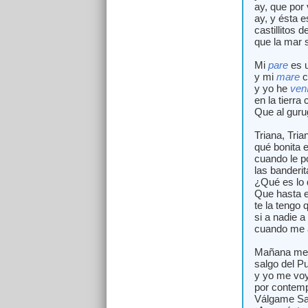
ay, que por 
ay, y ésta e
castillitos d
que la mar s
Mi
pare
es 
y mi
mare
c
y yo he
ven
en la tierra 
Que al guru
Triana, Tria
qué bonita e
cuando le p
las banderit
¿Qué es lo 
Que hasta e
te la tengo 
si a nadie a
cuando me a
Mañana me
salgo del P
y yo me voy
por contemp
Válgame Sa