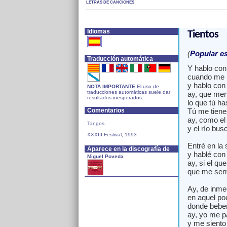
LETRAS DE CANCIONES
Idiomas
Tientos
(
Popular e
Traducción automática
Y hablo con 
cuando me m
y hablo con 
NOTA IMPORTANTE
El uso de
traducciones automáticas suele dar
ay, que men
resultados inesperados.
lo que tú h
Comentarios
Tú me tiene
ay, como el
Tangos.
y el río bus
XXXIII Festival, 1993
Entré en la 
Aparece en la discografía de
y hablé con 
Miguel Poveda
ay, si el que
que me sent
Ay, de inme
en aquel po
donde bebe
ay, yo me p
y me siento 