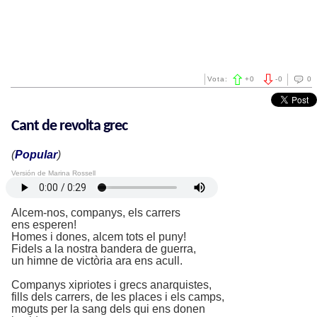
Vota:
+
0
-
0
0
Cant de revolta grec
(
Popular
)
Versión de Marina Rossell
Alcem-nos, companys, els carrers
ens esperen!
Homes i dones, alcem tots el puny!
Fidels a la nostra bandera de guerra,
un himne de victòria ara ens acull.
Companys xipriotes i grecs anarquistes,
fills dels carrers, de les places i els camps,
moguts per la sang dels qui ens donen