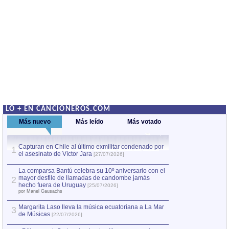
LO + EN CANCIONEROS.COM
Más nuevo
Más leído
Más votado
Capturan en Chile al último exmilitar condenado por
La comparsa Bantú
1
el asesinato de Víctor Jara
mayor desfile de
1
[27/07/2026]
hecho fuera de U
por Manel Gausachs
La comparsa Bantú celebra su 10º aniversario con el
mayor desfile de llamadas de candombe jamás
2
Capturan en Chile
2
hecho fuera de Uruguay
[25/07/2026]
el asesinato de Ví
por Manel Gausachs
Margarita Laso lleva la música ecuatoriana a La Mar
3
de Músicas
[22/07/2026]