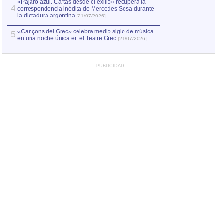
«Pájaro azul. Cartas desde el exilio» recupera la
4
correspondencia inédita de Mercedes Sosa durante
la dictadura argentina
[21/07/2026]
«Cançons del Grec» celebra medio siglo de música
5
en una noche única en el Teatre Grec
[21/07/2026]
PUBLICIDAD