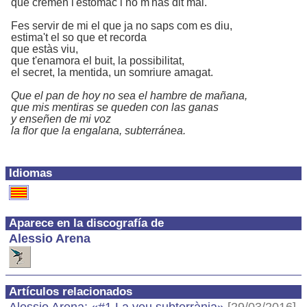
que cremen l'estomac i no m'has dit mai.
Fes servir de mi el que ja no saps com es diu,
estima't el so que et recorda
que estàs viu,
que t'enamora el buit, la possibilitat,
el secret, la mentida, un somriure amagat.
Que el pan de hoy no sea el hambre de mañana,
que mis mentiras se queden con las ganas
y enseñen de mi voz
la flor que la engalana, subterránea.
Idiomas
Aparece en la discografía de
Alessio Arena
Artículos relacionados