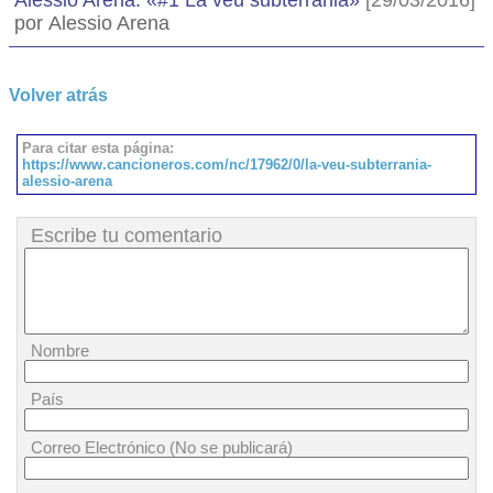
Alessio Arena: «#1 La veu subterrània»
[29/03/2016]
por Alessio Arena
Volver atrás
Para citar esta página:
https://www.cancioneros.com/nc/17962/0/la-veu-subterrania-
alessio-arena
Escribe tu comentario
Nombre
País
Correo Electrónico (No se publicará)