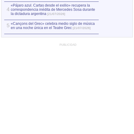
«Pájaro azul. Cartas desde el exilio» recupera la
4
correspondencia inédita de Mercedes Sosa durante
la dictadura argentina
[21/07/2026]
«Cançons del Grec» celebra medio siglo de música
5
en una noche única en el Teatre Grec
[21/07/2026]
PUBLICIDAD