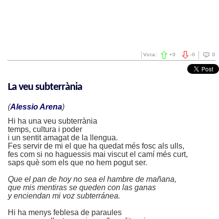
Vota:
+
0
-
0
0
La veu subterrània
(
Alessio Arena
)
Hi ha una veu subterrània
temps, cultura i poder
i un sentit amagat de la llengua.
Fes servir de mi el que ha quedat més fosc als ulls,
fes com si no haguessis mai viscut el camí més curt,
saps què som els que no hem pogut ser.
Que el pan de hoy no sea el hambre de mañana,
que mis mentiras se queden con las ganas
y enciendan mi voz subterránea.
Hi ha menys feblesa de paraules