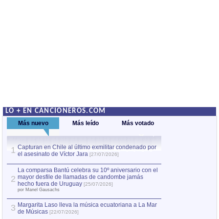
LO + EN CANCIONEROS.COM
Más nuevo
Más leído
Más votado
Capturan en Chile al último exmilitar condenado por
La comparsa Bantú
1
el asesinato de Víctor Jara
mayor desfile de
1
[27/07/2026]
hecho fuera de U
por Manel Gausachs
La comparsa Bantú celebra su 10º aniversario con el
mayor desfile de llamadas de candombe jamás
2
Capturan en Chile
2
hecho fuera de Uruguay
[25/07/2026]
el asesinato de Ví
por Manel Gausachs
Margarita Laso lleva la música ecuatoriana a La Mar
3
de Músicas
[22/07/2026]