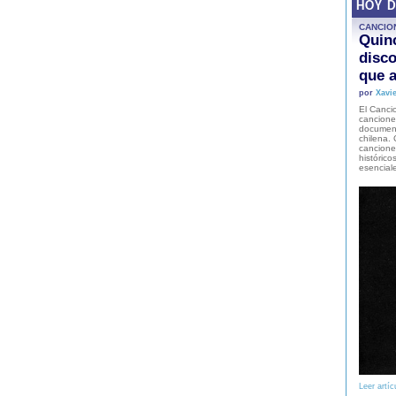
HOY 
CANCIO
Quinc
disco
que a
por
Xavie
El Cancio
cancione
document
chilena. 
canciones
histórico
esencial
Leer artíc