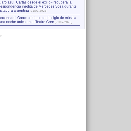
jaro azul. Cartas desde el exilio» recupera la
respondencia inédita de Mercedes Sosa durante
dictadura argentina
[21/07/2026]
nçons del Grec» celebra medio siglo de música
una noche única en el Teatre Grec
[21/07/2026]
AD