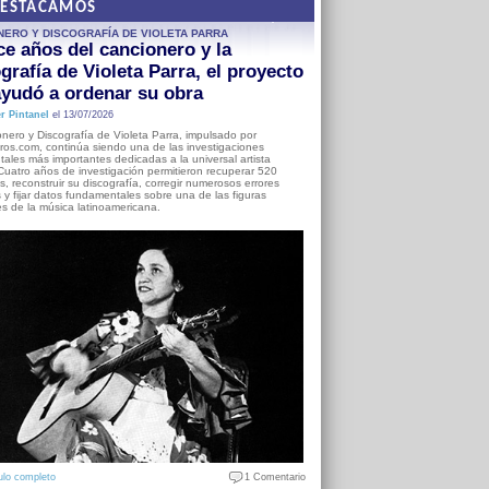
DESTACAMOS
NERO Y DISCOGRAFÍA DE VIOLETA PARRA
e años del cancionero y la
grafía de Violeta Parra, el proyecto
yudó a ordenar su obra
r Pintanel
el 13/07/2026
nero y Discografía de Violeta Parra, impulsado por
ros.com, continúa siendo una de las investigaciones
ales más importantes dedicadas a la universal artista
Cuatro años de investigación permitieron recuperar 520
, reconstruir su discografía, corregir numerosos errores
s y fijar datos fundamentales sobre una de las figuras
es de la música latinoamericana.
ulo completo
1 Comentario