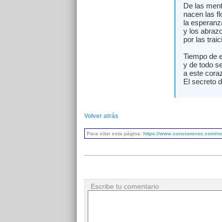
De las menti
nacen las fl
la esperanz
y los abraz
por las tra
Tiempo de e
y de todo s
a este cora
El secreto d
Volver atrás
Para citar esta página:
https://www.cancioneros.com/nc/
Escribe tu comentario