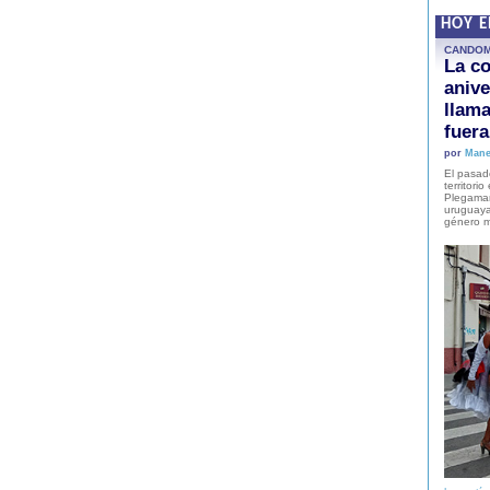
HOY 
CANDO
La co
anive
llam
fuer
por
Mane
El pasad
territori
Plegaman
uruguaya
género m