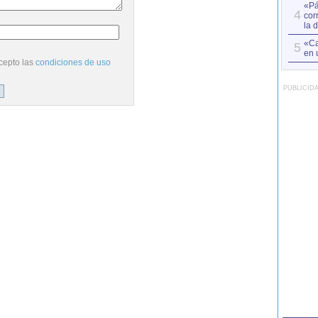
«Pá
4
cor
la 
«Ca
5
en 
cepto las
condiciones de uso
PUBLICID