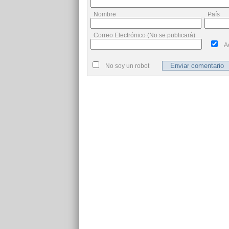
Nombre
País
Correo Electrónico (No se publicará)
A
No soy un robot