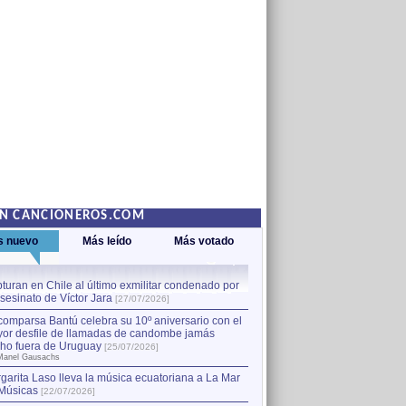
EN CANCIONEROS.COM
s nuevo
Más leído
Más votado
turan en Chile al último exmilitar condenado por
La comparsa Bantú celebra s
asesinato de Víctor Jara
mayor desfile de llamadas
1
[27/07/2026]
hecho fuera de Uruguay
[25
comparsa Bantú celebra su 10º aniversario con el
por Manel Gausachs
or desfile de llamadas de candombe jamás
Capturan en Chile al último
2
ho fuera de Uruguay
[25/07/2026]
el asesinato de Víctor Jara
[
Manel Gausachs
garita Laso lleva la música ecuatoriana a La Mar
Margarita Laso lleva la mús
3
Músicas
de Músicas
[22/07/2026]
[22/07/2026]