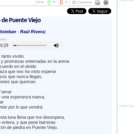
PUBLICID
Vota:
+
0
-
0
Comentar
o de Puente Viejo
tisteban
-
Raúl Rivera
)
Belén
tanto vivido
 y promesas enterradas en la arena
cuerdo en el olvido
laza que nos ha visto esperar
azos que nunca llegan,
iciones que queman.
il amar
ar una esperanza nueva,
rar
ntar por lo que vendrá.
PUBLICID
sta luna llena que me desespera,
e entera, y que pone barreras
zón de piedra en Puente Viejo.