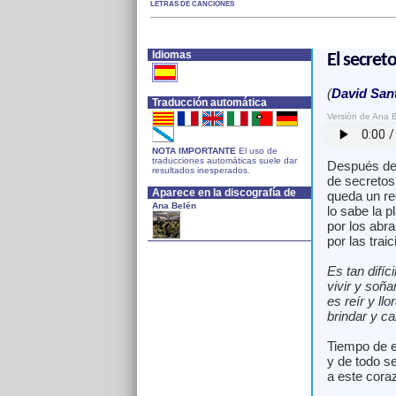
LETRAS DE CANCIONES
Idiomas
El secret
(
David San
Traducción automática
Versión de Ana 
NOTA IMPORTANTE
El uso de
traducciones automáticas suele dar
Después de 
resultados inesperados.
de secretos
Aparece en la discografía de
queda un re
Ana Belén
lo sabe la p
por los abr
por las tra
Es tan difíc
vivir y soñ
es reír y llo
brindar y ca
Tiempo de e
y de todo s
a este cora