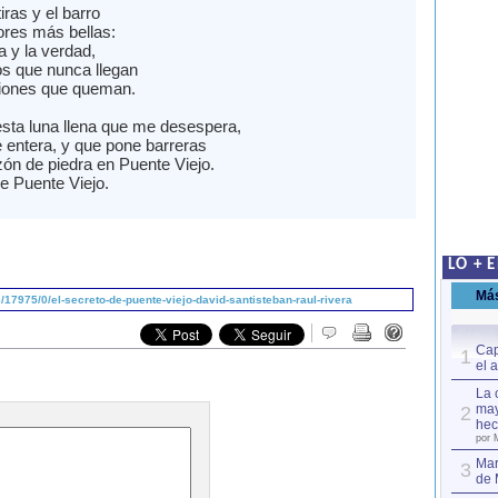
ras y el barro
ores más bellas:
a y la verdad,
os que nunca llegan
iciones que queman.
sta luna llena que me desespera,
e entera, y que pone barreras
zón de piedra en Puente Viejo.
e Puente Viejo.
LO + 
Má
17975/0/el-secreto-de-puente-viejo-david-santisteban-raul-rivera
Cap
1
el 
La 
may
2
hec
por 
Mar
3
de 