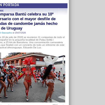
EN PORTADA
MBE
mparsa Bantú celebra su 10º
rsario con el mayor desfile de
adas de candombe jamás hecho
a de Uruguay
l Gausachs
el 25/07/2026
o 18 de julio de 2026 se reunieron 11 comparsas de todo el
o español en la pequeña localidad de Palau-Solità i
s, a 25 km de Barcelona. Una concentración carnavalera
 que finalizó con un concierto de todo un referente de este
usical afrouruguayo, Eduardo Da Luz.