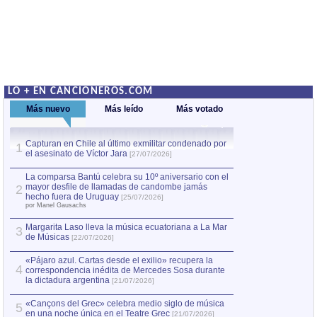
LO + EN CANCIONEROS.COM
Más nuevo
Más leído
Más votado
Capturan en Chile al último exmilitar condenado por
La comparsa Bantú
1
el asesinato de Víctor Jara
mayor desfile de
1
[27/07/2026]
hecho fuera de U
por Manel Gausachs
La comparsa Bantú celebra su 10º aniversario con el
mayor desfile de llamadas de candombe jamás
2
Capturan en Chile
2
hecho fuera de Uruguay
[25/07/2026]
el asesinato de Ví
por Manel Gausachs
Margarita Laso lleva la música ecuatoriana a La Mar
Margarita Laso ll
3
3
de Músicas
de Músicas
[22/07/2026]
[22/07
«Pájaro azul. Cartas desde el exilio» recupera la
4
correspondencia inédita de Mercedes Sosa durante
la dictadura argentina
[21/07/2026]
«Cançons del Grec» celebra medio siglo de música
5
en una noche única en el Teatre Grec
[21/07/2026]