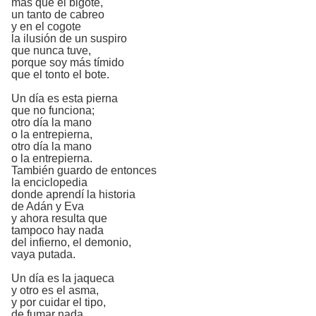
más que el bigote,
un tanto de cabreo
y en el cogote
la ilusión de un suspiro
que nunca tuve,
porque soy más tímido
que el tonto el bote.
Un día es esta pierna
que no funciona;
otro día la mano
o la entrepierna,
otro día la mano
o la entrepierna.
También guardo de entonces
la enciclopedia
donde aprendí la historia
de Adán y Eva
y ahora resulta que
tampoco hay nada
del infierno, el demonio,
vaya putada.
Un día es la jaqueca
y otro es el asma,
y por cuidar el tipo,
de fumar nada,