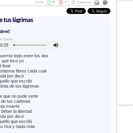
PUBLICID
Vota:
+
0
-
0
Comentar
de tus lágrimas
brel
)
el García
uerme todo entre los dos
, qué loco yo
 final
stamos libres cada cual
da por decir
uello que escribí
tinta de tus lágrimas
te que no pude verte
 de tus cadenas
pia muerte
PUBLICID
beber la libertad
da por decir
uello que escribí
tu risa y nada más