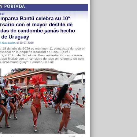
EN PORTADA
MBE
mparsa Bantú celebra su 10º
rsario con el mayor desfile de
adas de candombe jamás hecho
a de Uruguay
l Gausachs
el 25/07/2026
o 18 de julio de 2026 se reunieron 11 comparsas de todo el
o español en la pequeña localidad de Palau-Solità i
s, a 25 km de Barcelona. Una concentración carnavalera
 que finalizó con un concierto de todo un referente de este
usical afrouruguayo, Eduardo Da Luz.