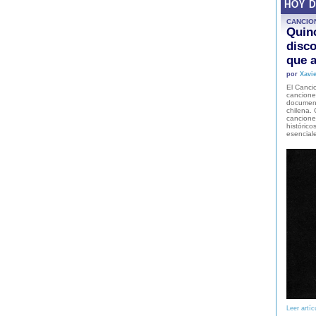
HOY 
CANCIO
Quinc
disco
que a
por
Xavie
El Cancio
cancione
document
chilena. 
canciones
histórico
esencial
Leer artíc