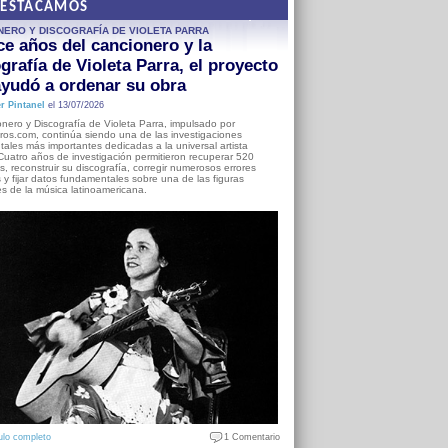
DESTACAMOS
NERO Y DISCOGRAFÍA DE VIOLETA PARRA
e años del cancionero y la
grafía de Violeta Parra, el proyecto
yudó a ordenar su obra
r Pintanel
el 13/07/2026
nero y Discografía de Violeta Parra, impulsado por
ros.com, continúa siendo una de las investigaciones
ales más importantes dedicadas a la universal artista
Cuatro años de investigación permitieron recuperar 520
, reconstruir su discografía, corregir numerosos errores
s y fijar datos fundamentales sobre una de las figuras
es de la música latinoamericana.
ulo completo
1 Comentario