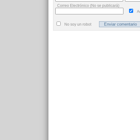
Correo Electrónico (No se publicará)
A
No soy un robot