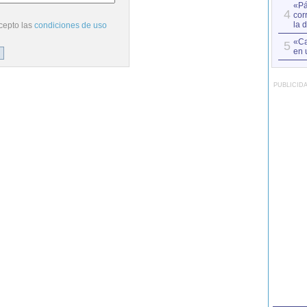
«Pá
4
cor
la 
cepto las
condiciones de uso
«Ca
5
en 
PUBLICID