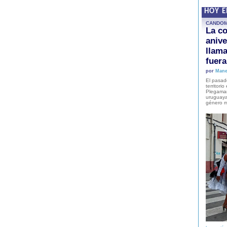
HOY 
CANDO
La co
anive
llam
fuer
por
Mane
El pasad
territori
Plegaman
uruguaya
género m