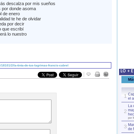
ás descalza por mis sueños
 por donde asoma
ol de enero
lidad te he de olvidar
da por decir
 que escribí
será lo nuestro
8101/2/la-tinta-de-tus-lagrimas-francis-cabrel
LO + 
Má
Cap
1
el 
La 
may
2
hec
por 
Mar
3
de 