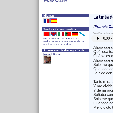
LETRAS DE CANCIONES
Idiomas
La tinta 
(
Francis Ca
Traducción automática
Versión de Manu
NOTA IMPORTANTE
El uso de
traducciones automáticas suele dar
resultados inesperados.
Ahora que d
Aparece en la discografía de
Qué loca tú
Manuel García
Qué solos al
Ahora que e
Solo me que
Que todo aq
Lo hice con 
Tanto mirar
Y me olvidé
Y de mi pro
Soñaba con 
Solo me que
Que todo aq
Me lo dictó 