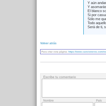
Y aún andar
Y asomarás
El blanco s
Si por casua
Sólo me que
Todo aquello
Será de ti, 
Volver atrás
Para citar esta página:
https://www.cancioneros.com/nc/1
Escribe tu comentario
Nombre
País