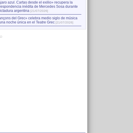
jaro azul. Cartas desde el exilio» recupera la
respondencia inédita de Mercedes Sosa durante
dictadura argentina
[21/07/2026]
nçons del Grec» celebra medio siglo de música
una noche única en el Teatre Grec
[21/07/2026]
AD