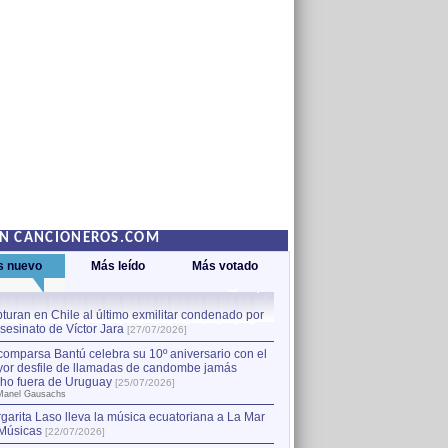
EN CANCIONEROS.COM
s nuevo
Más leído
Más votado
turan en Chile al último exmilitar condenado por
La comparsa Bantú celebra s
asesinato de Víctor Jara
mayor desfile de llamadas
1
[27/07/2026]
hecho fuera de Uruguay
[25
comparsa Bantú celebra su 10º aniversario con el
por Manel Gausachs
or desfile de llamadas de candombe jamás
Capturan en Chile al último
2
ho fuera de Uruguay
[25/07/2026]
el asesinato de Víctor Jara
[
Manel Gausachs
garita Laso lleva la música ecuatoriana a La Mar
Músicas
[22/07/2026]