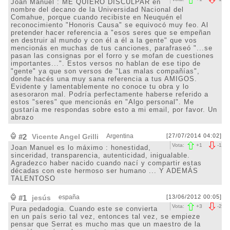
Joan Manuel : ME QUIERO DISCULPAR en
nombre del decano de la Universidad Nacional del
Comahue, porque cuando recibiste en Neuquén el
reconocimiento "Honoris Causa" se equivocó muy feo. Al
pretender hacer referencia a "esos seres que se empeñan
en destruir al mundo y con él a él a la gente" que vos
mencionás en muchas de tus canciones, parafraseó "...se
pasan las consignas por el forro y se mofan de cuestiones
importantes...". Estos versos no hablan de ese tipo de
"gente" ya que son versos de "Las malas compañías",
donde hacés una muy sana referencia a tus AMIGOS.
Evidente y lamentablemente no conoce tu obra y lo
asesoraron mal. Podría perfectamente haberse referido a
estos "seres" que mencionás en "Algo personal". Me
gustaría me respondas sobre esto a mi email, por favor. Un
abrazo
#2
Vicente Angel Grilli
Argentina
[27/07/2014 04:02]
Vota:
+
1
-
1
Joan Manuel es lo máximo : honestidad,
sinceridad, transparencia, autenticidad, inigualable.
Agradezco haber nacido cuando nací y compartir estas
décadas con este hermoso ser humano ... Y ADEMÁS
TALENTOSO
#1
jesús
españa
[13/06/2012 00:05]
Vota:
+
3
-
2
Pura pedadogia. Cuando este se convierta
en un país serio tal vez, entonces tal vez, se empieze
pensar que Serrat es mucho mas que un maestro de la