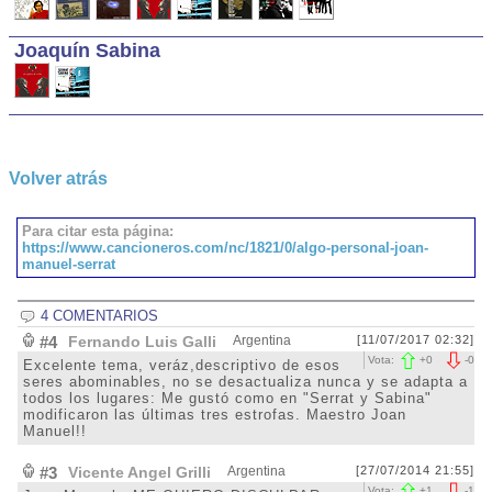
Joaquín Sabina
Volver atrás
Para citar esta página:
https://www.cancioneros.com/nc/1821/0/algo-personal-joan-
manuel-serrat
4 COMENTARIOS
#4
Fernando Luis Galli
Argentina
[11/07/2017 02:32]
Vota:
+
0
-
0
Excelente tema, veráz,descriptivo de esos
seres abominables, no se desactualiza nunca y se adapta a
todos los lugares: Me gustó como en "Serrat y Sabina"
modificaron las últimas tres estrofas. Maestro Joan
Manuel!!
#3
Vicente Angel Grilli
Argentina
[27/07/2014 21:55]
Vota:
+
1
-
1