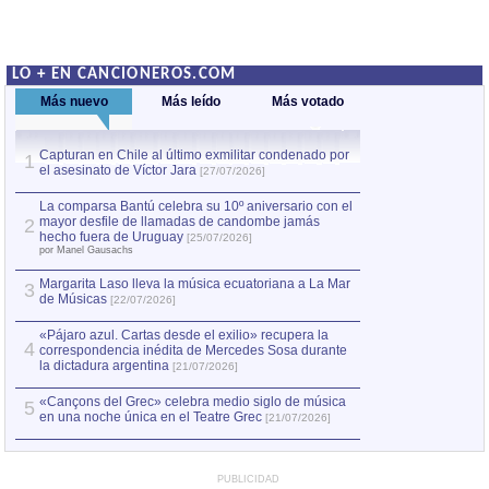
LO + EN CANCIONEROS.COM
Más nuevo
Más leído
Más votado
Capturan en Chile al último exmilitar condenado por
La comparsa Bantú
1
el asesinato de Víctor Jara
mayor desfile de
1
[27/07/2026]
hecho fuera de U
por Manel Gausachs
La comparsa Bantú celebra su 10º aniversario con el
mayor desfile de llamadas de candombe jamás
2
Capturan en Chile
2
hecho fuera de Uruguay
[25/07/2026]
el asesinato de Ví
por Manel Gausachs
Margarita Laso lleva la música ecuatoriana a La Mar
3
de Músicas
[22/07/2026]
«Pájaro azul. Cartas desde el exilio» recupera la
4
correspondencia inédita de Mercedes Sosa durante
la dictadura argentina
[21/07/2026]
«Cançons del Grec» celebra medio siglo de música
5
en una noche única en el Teatre Grec
[21/07/2026]
PUBLICIDAD