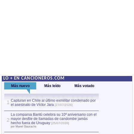
LO + EN CANCIONEROS.COM
Más nuevo
Más leído
Más votado
Capturan en Chile al último exmilitar condenado por
La comparsa Bantú
1
el asesinato de Víctor Jara
mayor desfile de
1
[27/07/2026]
hecho fuera de U
por Manel Gausachs
La comparsa Bantú celebra su 10º aniversario con el
mayor desfile de llamadas de candombe jamás
2
Capturan en Chile
2
hecho fuera de Uruguay
[25/07/2026]
el asesinato de Ví
por Manel Gausachs