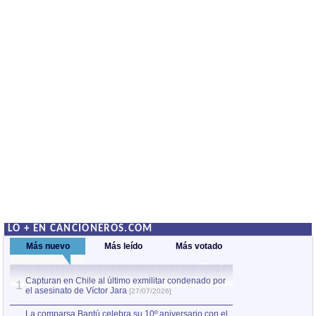
LO + EN CANCIONEROS.COM
Más nuevo
Más leído
Más votado
Capturan en Chile al último exmilitar condenado por
La comparsa Bantú
1
el asesinato de Víctor Jara
mayor desfile de
1
[27/07/2026]
hecho fuera de U
por Manel Gausachs
La comparsa Bantú celebra su 10º aniversario con el