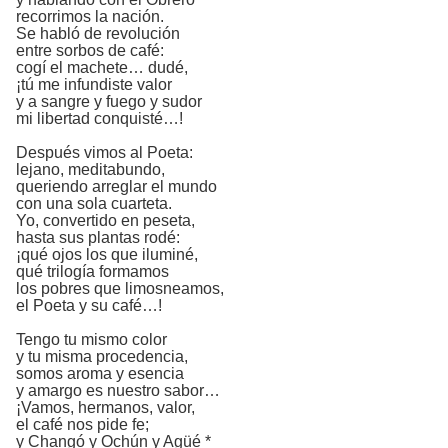
recorrimos la nación.
Se habló de revolución
entre sorbos de café:
cogí el machete… dudé,
¡tú me infundiste valor
y a sangre y fuego y sudor
mi libertad conquisté…!
Después vimos al Poeta:
lejano, meditabundo,
queriendo arreglar el mundo
con una sola cuarteta.
Yo, convertido en peseta,
hasta sus plantas rodé:
¡qué ojos los que iluminé,
qué trilogía formamos
los pobres que limosneamos,
el Poeta y su café…!
Tengo tu mismo color
y tu misma procedencia,
somos aroma y esencia
y amargo es nuestro sabor…
¡Vamos, hermanos, valor,
el café nos pide fe;
y Changó y Ochún y Agüé *