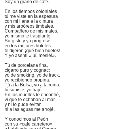
Soy un grano de café.
En los tiempos coloniales
tú me viste en la espesura
con mi liana a la cintura
y mis arbóreos timbales.
Compañero de mis males,
yo mismo te trasplanté.
Surgiste y yo progresé:
en los mejores hoteles
te dijeron ¡qué bien hueles!
Y yo asentí «¡uí, mesié!».
Tú de porcelana fina,
cigarro puro y cognac;
yo de smoking, yo de frack,
yo recibiendo propina.
Tú a la Bolsa, yo a la ruina;
tú subiste, yo bajé…
En los muelles te encontré,
vi que te echaban al mar
y ni lo pude evitar
ni a las aguas me arrojé.
Y conocimos al Peón
con su «café carretero»,
y hablando con el Obrero