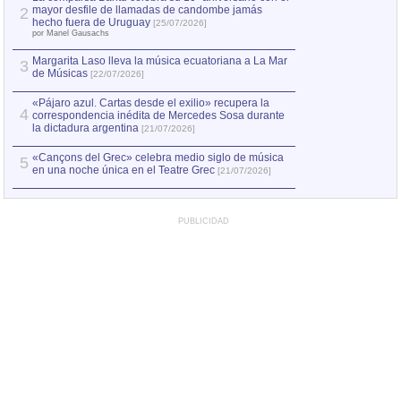
mayor desfile de llamadas de candombe jamás
2
Capturan en Chile
2
hecho fuera de Uruguay
[25/07/2026]
el asesinato de Ví
por Manel Gausachs
Margarita Laso lleva la música ecuatoriana a La Mar
3
de Músicas
[22/07/2026]
«Pájaro azul. Cartas desde el exilio» recupera la
4
correspondencia inédita de Mercedes Sosa durante
la dictadura argentina
[21/07/2026]
«Cançons del Grec» celebra medio siglo de música
5
en una noche única en el Teatre Grec
[21/07/2026]
PUBLICIDAD