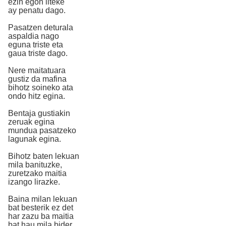
ezin egon liteke
ay penatu dago.
Pasatzen deturala
aspaldia nago
eguna triste eta
gaua triste dago.
Nere maitatuara
gustiz da mafina
bihotz soineko ata
ondo hitz egina.
Bentaja gustiakin
zeruak egina
mundua pasatzeko
lagunak egina.
Bihotz baten lekuan
mila banituzke,
zuretzako maitia
izango lirazke.
Baina milan lekuan
bat besterik ez det
har zazu ba maitia
bat hau mila bider.