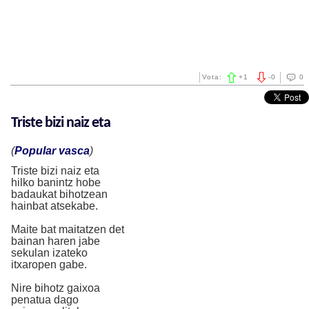
Vota:
+
1
-
0
0
Triste bizi naiz eta
(
Popular vasca
)
Triste bizi naiz eta
hilko banintz hobe
badaukat bihotzean
hainbat atsekabe.
Maite bat maitatzen det
bainan haren jabe
sekulan izateko
itxaropen gabe.
Nire bihotz gaixoa
penatua dago