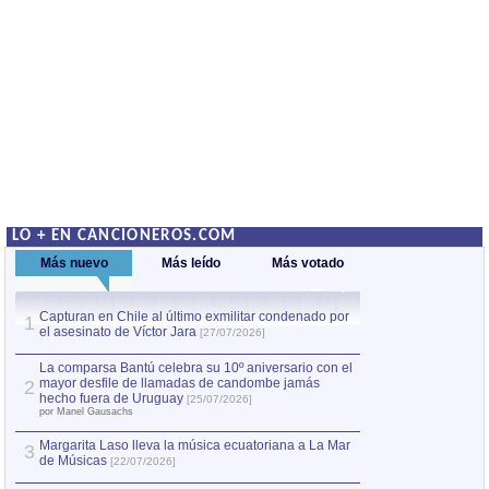
LO + EN CANCIONEROS.COM
Más nuevo
Más leído
Más votado
Capturan en Chile al último exmilitar condenado por
La comparsa Bantú
1
el asesinato de Víctor Jara
mayor desfile de
1
[27/07/2026]
hecho fuera de U
por Manel Gausachs
La comparsa Bantú celebra su 10º aniversario con el
mayor desfile de llamadas de candombe jamás
2
Capturan en Chile
2
hecho fuera de Uruguay
[25/07/2026]
el asesinato de Ví
por Manel Gausachs
Margarita Laso lleva la música ecuatoriana a La Mar
3
de Músicas
[22/07/2026]