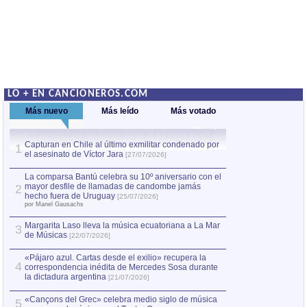
LO + EN CANCIONEROS.COM
Más nuevo
Más leído
Más votado
Capturan en Chile al último exmilitar condenado por
La comparsa Bantú
1
el asesinato de Víctor Jara
mayor desfile de
1
[27/07/2026]
hecho fuera de U
por Manel Gausachs
La comparsa Bantú celebra su 10º aniversario con el
mayor desfile de llamadas de candombe jamás
2
Capturan en Chile
2
hecho fuera de Uruguay
[25/07/2026]
el asesinato de Ví
por Manel Gausachs
Margarita Laso lleva la música ecuatoriana a La Mar
3
de Músicas
[22/07/2026]
«Pájaro azul. Cartas desde el exilio» recupera la
4
correspondencia inédita de Mercedes Sosa durante
la dictadura argentina
[21/07/2026]
«Cançons del Grec» celebra medio siglo de música
5