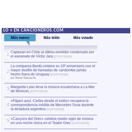
LO + EN CANCIONEROS.COM
Más nuevo
Más leído
Más votado
Capturan en Chile al último exmilitar condenado por
La comparsa Bantú
1
el asesinato de Víctor Jara
mayor desfile de
1
[27/07/2026]
hecho fuera de U
por Manel Gausachs
La comparsa Bantú celebra su 10º aniversario con el
mayor desfile de llamadas de candombe jamás
2
Capturan en Chile
2
hecho fuera de Uruguay
[25/07/2026]
el asesinato de Ví
por Manel Gausachs
Margarita Laso lleva la música ecuatoriana a La Mar
Margarita Laso ll
3
3
de Músicas
de Músicas
[22/07/2026]
[22/07
«Pájaro azul. Cartas desde el exilio» recupera la
4
correspondencia inédita de Mercedes Sosa durante
la dictadura argentina
[21/07/2026]
«Cançons del Grec» celebra medio siglo de música
5
en una noche única en el Teatre Grec
[21/07/2026]