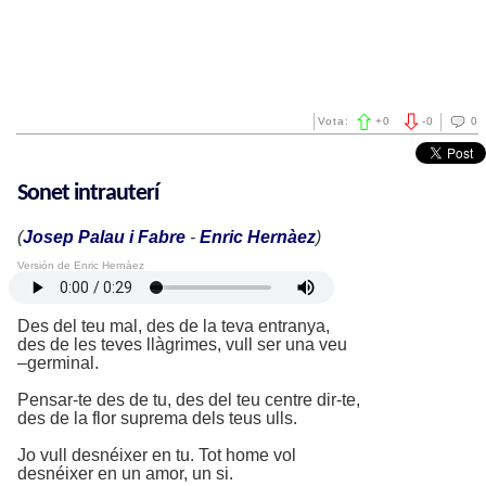
Vota:
+
0
-
0
0
Sonet intrauterí
(
Josep Palau i Fabre
-
Enric Hernàez
)
Versión de Enric Hernàez
Des del teu mal, des de la teva entranya,
des de les teves llàgrimes, vull ser una veu
–germinal.
Pensar-te des de tu, des del teu centre dir-te,
des de la flor suprema dels teus ulls.
Jo vull desnéixer en tu. Tot home vol
desnéixer en un amor, un si.