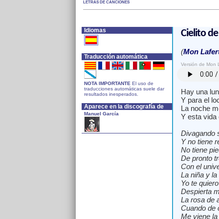
LETRAS DE CANCIONES
Idiomas
Cielito de
(
Mon Lafer
Traducción automática
Versión de Mon 
NOTA IMPORTANTE
El uso de
traducciones automáticas suele dar
Hay una lun
resultados inesperados.
Y para el loc
Aparece en la discografía de
La noche me
Manuel García
Y esta vida
Divagando s
Y no tiene r
No tiene pi
De pronto t
Con el unive
La niña y l
Yo te quiero
Despierta m
La rosa de 
Cuando de 
Me viene la