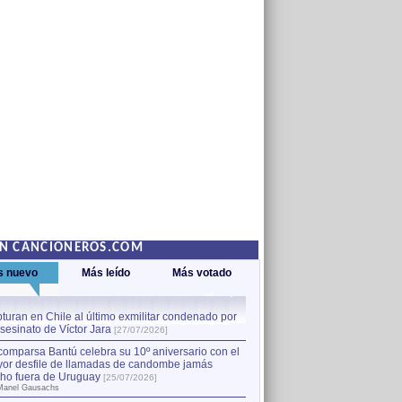
EN CANCIONEROS.COM
s nuevo
Más leído
Más votado
turan en Chile al último exmilitar condenado por
La comparsa Bantú celebra s
asesinato de Víctor Jara
mayor desfile de llamadas
1
[27/07/2026]
hecho fuera de Uruguay
[25
comparsa Bantú celebra su 10º aniversario con el
por Manel Gausachs
or desfile de llamadas de candombe jamás
Capturan en Chile al último
2
ho fuera de Uruguay
[25/07/2026]
el asesinato de Víctor Jara
[
Manel Gausachs