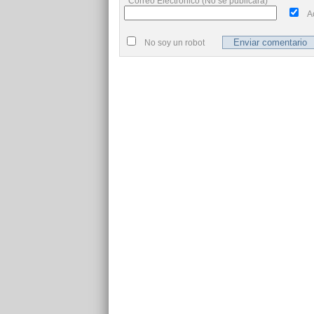
Correo Electrónico (No se publicará)
A
No soy un robot