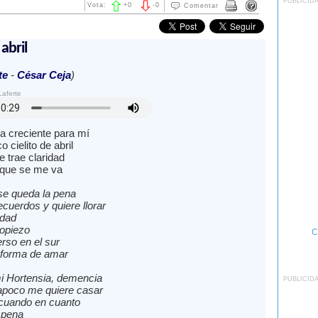
PUBLICID
Vota:
+
0
-
0
Comentar
 abril
te
-
César Ceja
)
Laferte
a creciente para mí
o cielito de abril
 trae claridad
 que se me va
e queda la pena
ecuerdos y quiere llorar
edad
ropiezo
C
rso en el sur
a forma de amar
i Hortensia, demencia
PUBLICID
apoco me quiere casar
cuando en cuanto
 pena