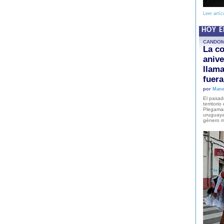
Leer artíc
HOY 
CANDO
La co
anive
llam
fuer
por
Mane
El pasad
territori
Plegaman
uruguaya
género m