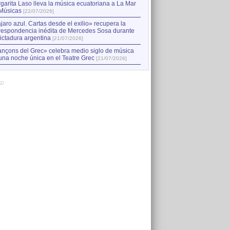
garita Laso lleva la música ecuatoriana a La Mar
Músicas
[22/07/2026]
jaro azul. Cartas desde el exilio» recupera la
respondencia inédita de Mercedes Sosa durante
dictadura argentina
[21/07/2026]
nçons del Grec» celebra medio siglo de música
una noche única en el Teatre Grec
[21/07/2026]
AD