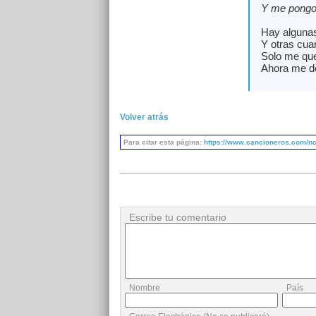
Y me pongo
Hay algunas
Y otras cua
Solo me que
Ahora me de
Volver atrás
Para citar esta página:
https://www.cancioneros.com/nc/1
Escribe tu comentario
Nombre
País