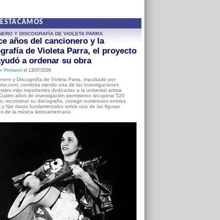
DESTACAMOS
NERO Y DISCOGRAFÍA DE VIOLETA PARRA
e años del cancionero y la
grafía de Violeta Parra, el proyecto
yudó a ordenar su obra
r Pintanel
el 13/07/2026
nero y Discografía de Violeta Parra, impulsado por
ros.com, continúa siendo una de las investigaciones
ales más importantes dedicadas a la universal artista
Cuatro años de investigación permitieron recuperar 520
, reconstruir su discografía, corregir numerosos errores
s y fijar datos fundamentales sobre una de las figuras
es de la música latinoamericana.