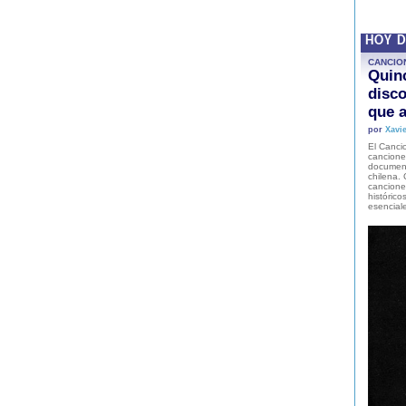
HOY 
CANCIO
Quinc
disco
que a
por
Xavie
El Cancio
cancione
document
chilena. 
canciones
histórico
esencial