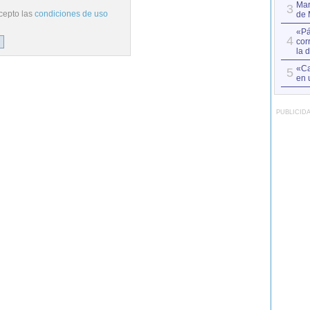
Mar
3
cepto las
condiciones de uso
de 
«Pá
4
cor
la 
«Ca
5
en 
PUBLICID