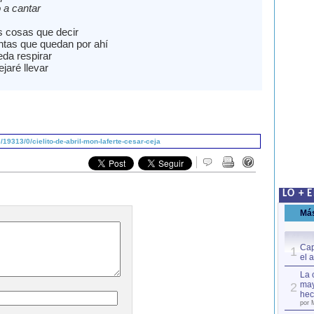
 a cantar
 cosas que decir
ntas que quedan por ahí
da respirar
jaré llevar
9313/0/cielito-de-abril-mon-laferte-cesar-ceja
LO + 
Má
Cap
1
el 
La 
may
2
hec
por 