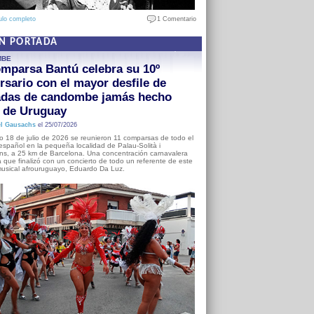
ulo completo
1 Comentario
EN PORTADA
MBE
mparsa Bantú celebra su 10º
rsario con el mayor desfile de
adas de candombe jamás hecho
a de Uruguay
l Gausachs
el 25/07/2026
o 18 de julio de 2026 se reunieron 11 comparsas de todo el
o español en la pequeña localidad de Palau-Solità i
s, a 25 km de Barcelona. Una concentración carnavalera
 que finalizó con un concierto de todo un referente de este
usical afrouruguayo, Eduardo Da Luz.