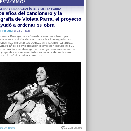
DESTACAMOS
NERO Y DISCOGRAFÍA DE VIOLETA PARRA
e años del cancionero y la
grafía de Violeta Parra, el proyecto
yudó a ordenar su obra
r Pintanel
el 13/07/2026
nero y Discografía de Violeta Parra, impulsado por
ros.com, continúa siendo una de las investigaciones
ales más importantes dedicadas a la universal artista
Cuatro años de investigación permitieron recuperar 520
, reconstruir su discografía, corregir numerosos errores
s y fijar datos fundamentales sobre una de las figuras
es de la música latinoamericana.
ulo completo
1 Comentario