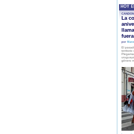
HOY 
CANDO
La co
anive
llam
fuer
por
Mane
El pasad
territori
Plegaman
uruguaya
género m