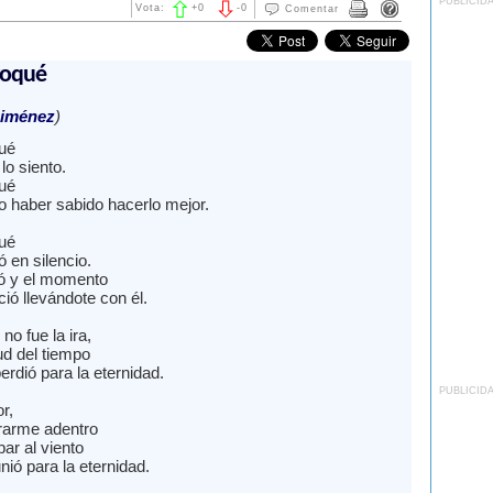
PUBLICID
Vota:
+
0
-
0
Comentar
voqué
Giménez
)
ué
lo siento.
ué
o haber sabido hacerlo mejor.
ué
 en silencio.
ó y el momento
ió llevándote con él.
 no fue la ira,
tud del tiempo
erdió para la eternidad.
PUBLICID
r,
rarme adentro
ar al viento
nió para la eternidad.