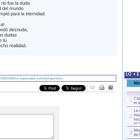
, no fue la duda
ad del mundo
mpió para la eternidad.
ué
uedó desnuda,
an dudas
e tú
cho realidad.
LO + 
c/19319/0/me-equivoque-soledad-gimenez
Má
Cap
1
el 
La 
may
2
hec
por 
Mar
3
de 