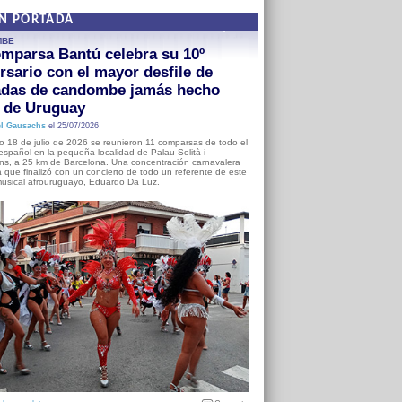
EN PORTADA
MBE
mparsa Bantú celebra su 10º
rsario con el mayor desfile de
adas de candombe jamás hecho
a de Uruguay
l Gausachs
el 25/07/2026
o 18 de julio de 2026 se reunieron 11 comparsas de todo el
o español en la pequeña localidad de Palau-Solità i
s, a 25 km de Barcelona. Una concentración carnavalera
 que finalizó con un concierto de todo un referente de este
usical afrouruguayo, Eduardo Da Luz.