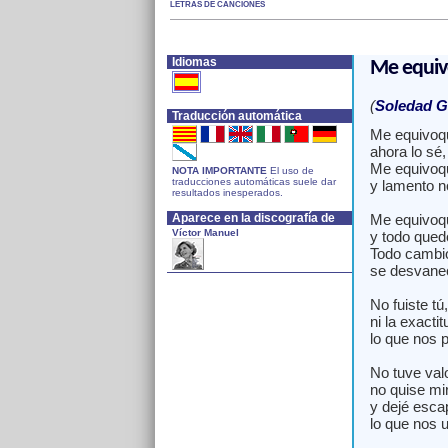
LETRAS DE CANCIONES
Idiomas
Me equi
(
Soledad 
Traducción automática
Me equivoq
ahora lo sé, 
Me equivoq
NOTA IMPORTANTE
El uso de
traducciones automáticas suele dar
y lamento n
resultados inesperados.
Aparece en la discografía de
Me equivoq
Víctor Manuel
y todo quedó
Todo cambi
se desvanec
No fuiste tú,
ni la exacti
lo que nos p
No tuve valo
no quise mi
y dejé escap
lo que nos u