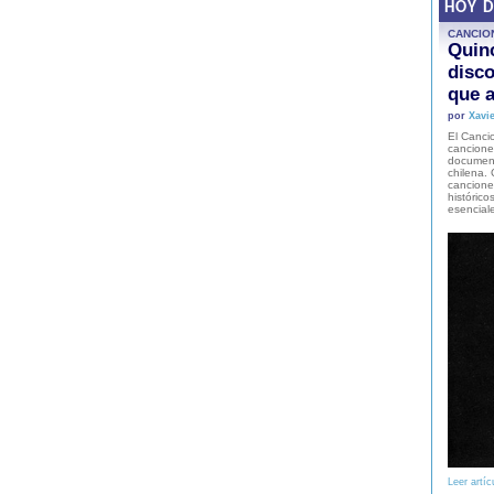
HOY 
CANCIO
Quinc
disco
que a
por
Xavie
El Cancio
cancione
document
chilena. 
canciones
histórico
esencial
Leer artíc