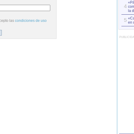
«Pá
4
cor
la 
«Ca
5
cepto las
condiciones de uso
en 
PUBLICID