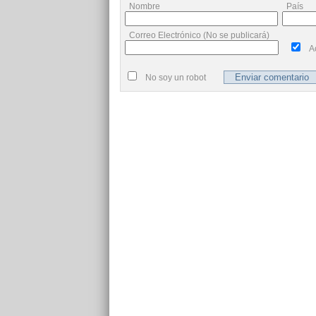
Nombre
País
Correo Electrónico (No se publicará)
A
No soy un robot