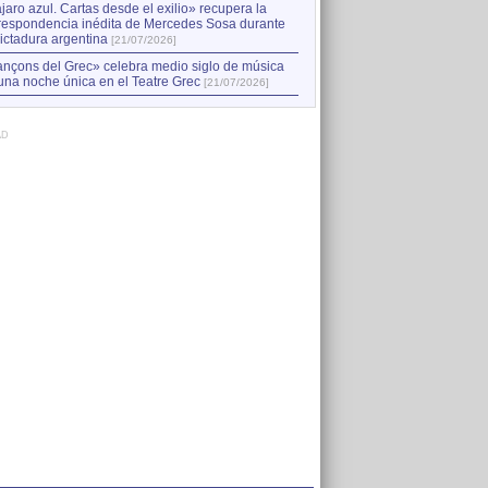
jaro azul. Cartas desde el exilio» recupera la
respondencia inédita de Mercedes Sosa durante
dictadura argentina
[21/07/2026]
nçons del Grec» celebra medio siglo de música
una noche única en el Teatre Grec
[21/07/2026]
AD