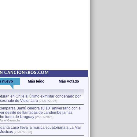
EN CANCIONEROS.COM
s nuevo
Más leído
Más votado
turan en Chile al último exmilitar condenado por
La comparsa Bantú celebra s
asesinato de Víctor Jara
mayor desfile de llamadas
1
[27/07/2026]
hecho fuera de Uruguay
[25
comparsa Bantú celebra su 10º aniversario con el
por Manel Gausachs
or desfile de llamadas de candombe jamás
Capturan en Chile al último
2
ho fuera de Uruguay
[25/07/2026]
el asesinato de Víctor Jara
[
Manel Gausachs
garita Laso lleva la música ecuatoriana a La Mar
Músicas
[22/07/2026]