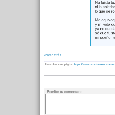
No fuiste tú
ni la soled
lo que se ro
Me equivoq
y mi vida q
ya no qued
sé que fuist
mi sueño he
Volver atrás
Para citar esta página:
https://www.cancioneros.com/n
Escribe tu comentario