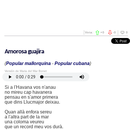
Vota:
+
0
-
0
0
Amorosa guajira
(
Popular mallorquina
-
Popular cubana
)
Versión de Maria del Mar Bonet
Si a l'Havana vos n'anau
no mireu cap havanera
pensau en s'amor primera
que dins Llucmajor deixau.
Quan allà enfora sereu
a l'altra part de la mar
una coloma veureu
que un record meu vos durà.