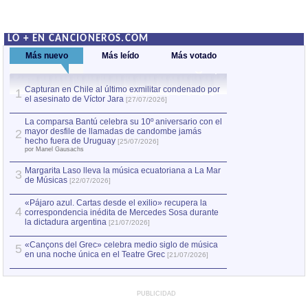
LO + EN CANCIONEROS.COM
Más nuevo
Más leído
Más votado
Capturan en Chile al último exmilitar condenado por
La comparsa Bantú
1
el asesinato de Víctor Jara
mayor desfile de
1
[27/07/2026]
hecho fuera de U
por Manel Gausachs
La comparsa Bantú celebra su 10º aniversario con el
mayor desfile de llamadas de candombe jamás
2
Capturan en Chile
2
hecho fuera de Uruguay
[25/07/2026]
el asesinato de Ví
por Manel Gausachs
Margarita Laso lleva la música ecuatoriana a La Mar
3
de Músicas
[22/07/2026]
«Pájaro azul. Cartas desde el exilio» recupera la
4
correspondencia inédita de Mercedes Sosa durante
la dictadura argentina
[21/07/2026]
«Cançons del Grec» celebra medio siglo de música
5
en una noche única en el Teatre Grec
[21/07/2026]
PUBLICIDAD