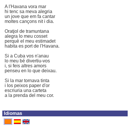
A l'Havana vora mar
hi tenc sa meva alegria
un jove que em fa cantar
moltes cançons nit i dia.
Oratjol de tramuntana
alegra lo meu cosset
perquè el meu estimadet
habita es port de l'Havana.
Si a Cuba vos n'anau
lo meu bé divertiu-vos
i, si feis altres amors
penseu en lo que deixau.
Si la mar tornava tinta
i los peixos paper d'or
escriuria una carteta
a la prenda del meu cor.
Idiomas