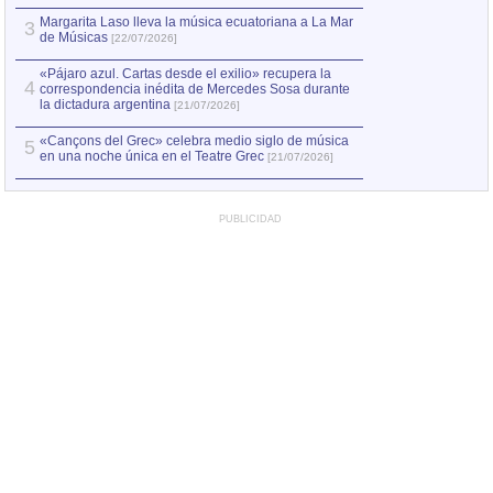
Margarita Laso lleva la música ecuatoriana a La Mar
Margarita Laso ll
3
3
de Músicas
de Músicas
[22/07/2026]
[22/07
«Pájaro azul. Cartas desde el exilio» recupera la
4
correspondencia inédita de Mercedes Sosa durante
la dictadura argentina
[21/07/2026]
«Cançons del Grec» celebra medio siglo de música
5
en una noche única en el Teatre Grec
[21/07/2026]
PUBLICIDAD