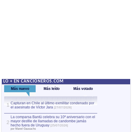
LO + EN CANCIONEROS.COM
Más nuevo
Más leído
Más votado
Capturan en Chile al último exmilitar condenado por
La comparsa Bantú
1
el asesinato de Víctor Jara
mayor desfile de
1
[27/07/2026]
hecho fuera de U
por Manel Gausachs
La comparsa Bantú celebra su 10º aniversario con el
mayor desfile de llamadas de candombe jamás
2
Capturan en Chile
2
hecho fuera de Uruguay
[25/07/2026]
el asesinato de Ví
por Manel Gausachs