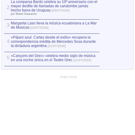
La comparsa Bantú celebra su 10º aniversario con el
mayor desfile de llamadas de candombe jamás
2
Capturan en Chile
2
hecho fuera de Uruguay
[25/07/2026]
el asesinato de Ví
por Manel Gausachs
Margarita Laso lleva la música ecuatoriana a La Mar
3
de Músicas
[22/07/2026]
«Pájaro azul. Cartas desde el exilio» recupera la
4
correspondencia inédita de Mercedes Sosa durante
la dictadura argentina
[21/07/2026]
«Cançons del Grec» celebra medio siglo de música
5
en una noche única en el Teatre Grec
[21/07/2026]
PUBLICIDAD