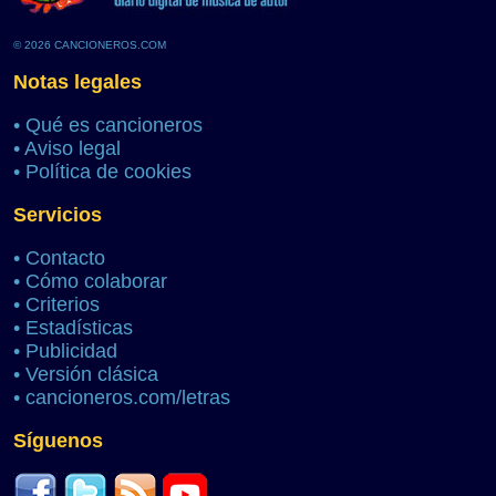
© 2026 CANCIONEROS.COM
Notas legales
•
Qué es cancioneros
•
Aviso legal
•
Política de cookies
Servicios
•
Contacto
•
Cómo colaborar
•
Criterios
•
Estadísticas
•
Publicidad
•
Versión clásica
•
cancioneros.com/letras
Síguenos