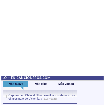
LO + EN CANCIONEROS.COM
Más nuevo
Más leído
Más votado
Capturan en Chile al último exmilitar condenado por
La comparsa Bantú
1
el asesinato de Víctor Jara
mayor desfile de
1
[27/07/2026]
hecho fuera de U
por Manel Gausachs