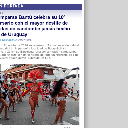
EN PORTADA
MBE
mparsa Bantú celebra su 10º
rsario con el mayor desfile de
adas de candombe jamás hecho
a de Uruguay
l Gausachs
el 25/07/2026
o 18 de julio de 2026 se reunieron 11 comparsas de todo el
o español en la pequeña localidad de Palau-Solità i
s, a 25 km de Barcelona. Una concentración carnavalera
 que finalizó con un concierto de todo un referente de este
usical afrouruguayo, Eduardo Da Luz.