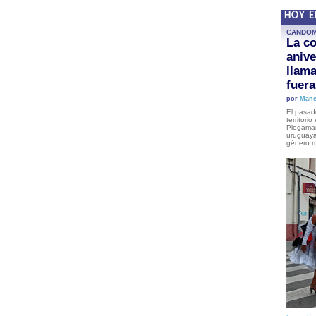
HOY 
CANDO
La co
anive
llam
fuer
por
Mane
El pasad
territori
Plegaman
uruguaya
género m