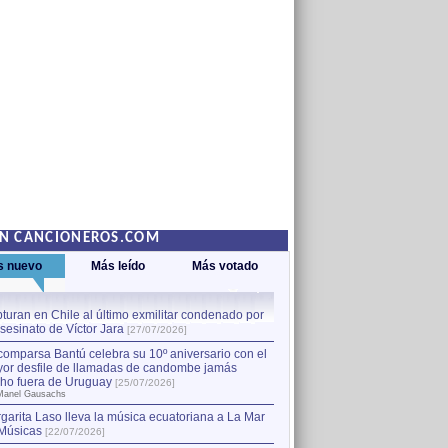
EN CANCIONEROS.COM
s nuevo
Más leído
Más votado
turan en Chile al último exmilitar condenado por
La comparsa Bantú celebra s
asesinato de Víctor Jara
mayor desfile de llamadas
1
[27/07/2026]
hecho fuera de Uruguay
[25
comparsa Bantú celebra su 10º aniversario con el
por Manel Gausachs
or desfile de llamadas de candombe jamás
Capturan en Chile al último
2
ho fuera de Uruguay
[25/07/2026]
el asesinato de Víctor Jara
[
Manel Gausachs
garita Laso lleva la música ecuatoriana a La Mar
Margarita Laso lleva la mús
3
Músicas
de Músicas
[22/07/2026]
[22/07/2026]