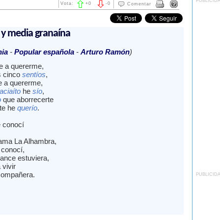
PUBLICID
Vota:
+
0
-
0
Comentar
 y media granaína
nia
-
Popular española
-
Arturo Ramón
)
te a quererme,
s cinco
sentíos
,
te a quererme,
aciaíto
he
sío
,
o
que aborrecerte
te he
querío
.
 conocí
lama La Alhambra,
 conocí,
cance estuviera,
 vivir
compañera.
PUBLICID