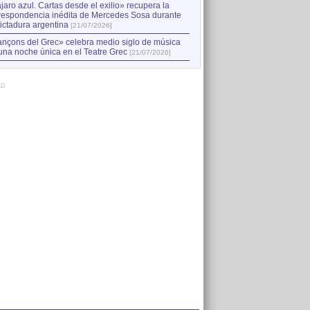
jaro azul. Cartas desde el exilio» recupera la
respondencia inédita de Mercedes Sosa durante
dictadura argentina
[21/07/2026]
nçons del Grec» celebra medio siglo de música
una noche única en el Teatre Grec
[21/07/2026]
AD