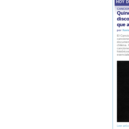
HOY 
CANCIO
Quinc
disco
que a
por
Xavie
El Cancio
cancione
document
chilena. 
canciones
histórico
esencial
Leer artíc