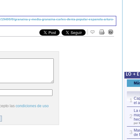
19400/0/granaina-y-media-granaina-carles-denia-popular-espanola-arturo-
LO + 
Má
Cap
1
el 
cepto las
condiciones de uso
La 
may
2
hec
por 
Mar
3
de 