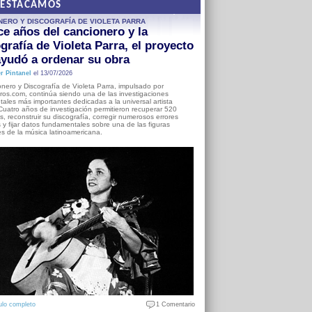
DESTACAMOS
NERO Y DISCOGRAFÍA DE VIOLETA PARRA
e años del cancionero y la
grafía de Violeta Parra, el proyecto
yudó a ordenar su obra
r Pintanel
el 13/07/2026
nero y Discografía de Violeta Parra, impulsado por
ros.com, continúa siendo una de las investigaciones
ales más importantes dedicadas a la universal artista
Cuatro años de investigación permitieron recuperar 520
, reconstruir su discografía, corregir numerosos errores
s y fijar datos fundamentales sobre una de las figuras
es de la música latinoamericana.
ulo completo
1 Comentario