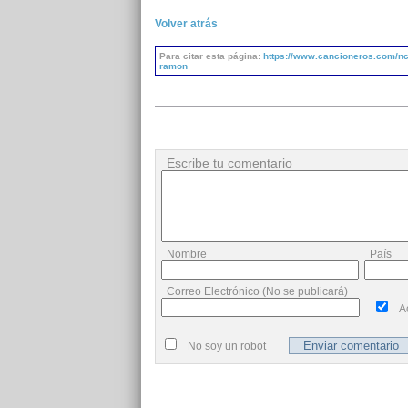
Volver atrás
Para citar esta página:
https://www.cancioneros.com/nc/
ramon
Escribe tu comentario
Nombre
País
Correo Electrónico (No se publicará)
A
No soy un robot