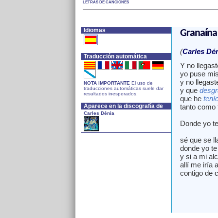
LETRAS DE CANCIONES
Idiomas
Granaína
(
Carles Dé
Traducción automática
Y no llegas
yo puse mi
y no llegas
NOTA IMPORTANTE
El uso de
traducciones automáticas suele dar
y que
desgr
resultados inesperados.
que he
tení
Aparece en la discografía de
tanto como 
Carles Dénia
Donde yo te
sé que se l
donde yo te
y si a mi al
allí me iría a
contigo de 