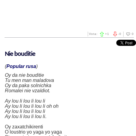
Vota:
+
1
-
0
0
Nie bouditie
(
Popular rusa
)
Oy da nie bouditie
Tu men man maladova
Oy da paka solnichka
Romalei nie vzaïdiot.
Ay lou li lou li lou li
Ay lou li lou li lou li oh oh
Ay lou li lou li lou li
Ay lou li lou li lou li.
Oy zaxatchikirenti
O loustrio yo yaga yo yaga