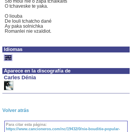
Sto moui nie o zapa tchaikaits
O tchaveske te yaka.
O liouba
De louli tchatcho dané
Ay paka solnichka
Romanlei nie vzaïdiot.
Idiomas
Aparece en la discografía de
Carles Dénia
Volver atrás
Para citar esta página:
https://www.cancioneros.com/nc/19432/0/nie-bouditie-popular-