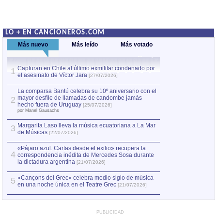
LO + EN CANCIONEROS.COM
Más nuevo
Más leído
Más votado
Capturan en Chile al último exmilitar condenado por
La comparsa Bantú
1
el asesinato de Víctor Jara
mayor desfile de
1
[27/07/2026]
hecho fuera de U
por Manel Gausachs
La comparsa Bantú celebra su 10º aniversario con el
mayor desfile de llamadas de candombe jamás
2
Capturan en Chile
2
hecho fuera de Uruguay
[25/07/2026]
el asesinato de Ví
por Manel Gausachs
Margarita Laso lleva la música ecuatoriana a La Mar
3
de Músicas
[22/07/2026]
«Pájaro azul. Cartas desde el exilio» recupera la
4
correspondencia inédita de Mercedes Sosa durante
la dictadura argentina
[21/07/2026]
«Cançons del Grec» celebra medio siglo de música
5
en una noche única en el Teatre Grec
[21/07/2026]
PUBLICIDAD