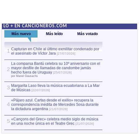
LO + EN CANCIONEROS.COM
Más nuevo
Más leído
Más votado
Capturan en Chile al último exmilitar condenado por
La comparsa Bantú
1
el asesinato de Víctor Jara
mayor desfile de
1
[27/07/2026]
hecho fuera de U
por Manel Gausachs
La comparsa Bantú celebra su 10º aniversario con el
mayor desfile de llamadas de candombe jamás
2
Capturan en Chile
2
hecho fuera de Uruguay
[25/07/2026]
el asesinato de Ví
por Manel Gausachs
Margarita Laso lleva la música ecuatoriana a La Mar
3
de Músicas
[22/07/2026]
«Pájaro azul. Cartas desde el exilio» recupera la
4
correspondencia inédita de Mercedes Sosa durante
la dictadura argentina
[21/07/2026]
«Cançons del Grec» celebra medio siglo de música
5
en una noche única en el Teatre Grec
[21/07/2026]