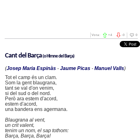
Vota:
+
4
-
0
0
Cant del Barça
(o
Himne del Barça)
(
Josep Maria Espinàs
-
Jaume Picas
-
Manuel Valls
)
Tot el camp és un clam.
Som la gent blaugrana,
tant se val d'on venim,
si del sud o del nord.
Però ara estem d'acord,
estem d'acord,
una bandera ens agermana.
Blaugrana al vent,
un crit valent,
tenim un nom, el sap tothom:
Barça, Barça, Barça!