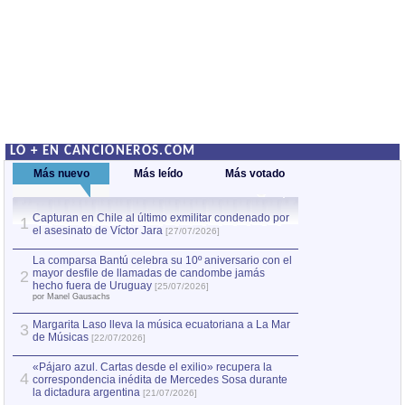
LO + EN CANCIONEROS.COM
Más nuevo
Más leído
Más votado
Capturan en Chile al último exmilitar condenado por
La comparsa Bantú
1
el asesinato de Víctor Jara
mayor desfile de
1
[27/07/2026]
hecho fuera de U
por Manel Gausachs
La comparsa Bantú celebra su 10º aniversario con el
mayor desfile de llamadas de candombe jamás
2
Capturan en Chile
2
hecho fuera de Uruguay
[25/07/2026]
el asesinato de Ví
por Manel Gausachs
Margarita Laso lleva la música ecuatoriana a La Mar
3
de Músicas
[22/07/2026]
«Pájaro azul. Cartas desde el exilio» recupera la
4
correspondencia inédita de Mercedes Sosa durante
la dictadura argentina
[21/07/2026]