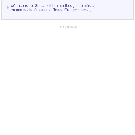
«Cançons del Grec» celebra medio siglo de música
5
en una noche única en el Teatre Grec
[21/07/2026]
PUBLICIDAD