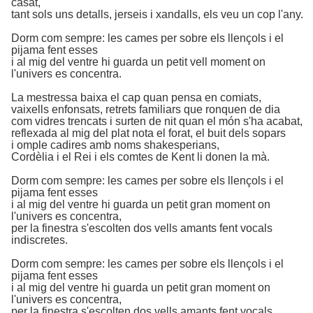
casat,
tant sols uns detalls, jerseis i xandalls, els veu un cop l'any.
Dorm com sempre: les cames per sobre els llençols i el
pijama fent esses
i al mig del ventre hi guarda un petit vell moment on
l'univers es concentra.
La mestressa baixa el cap quan pensa en comiats,
vaixells enfonsats, retrets familiars que ronquen de dia
com vidres trencats i surten de nit quan el món s'ha acabat,
reflexada al mig del plat nota el forat, el buit dels sopars
i omple cadires amb noms shakesperians,
Cordèlia i el Rei i els comtes de Kent li donen la mà.
Dorm com sempre: les cames per sobre els llençols i el
pijama fent esses
i al mig del ventre hi guarda un petit gran moment on
l'univers es concentra,
per la finestra s'escolten dos vells amants fent vocals
indiscretes.
Dorm com sempre: les cames per sobre els llençols i el
pijama fent esses
i al mig del ventre hi guarda un petit gran moment on
l'univers es concentra,
per la finestra s'escolten dos vells amants fent vocals