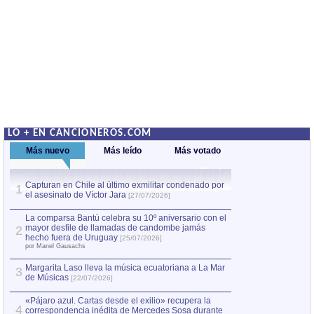
LO + EN CANCIONEROS.COM
Más nuevo
Más leído
Más votado
Capturan en Chile al último exmilitar condenado por
La comparsa Bantú
1
el asesinato de Víctor Jara
mayor desfile de
1
[27/07/2026]
hecho fuera de U
por Manel Gausachs
La comparsa Bantú celebra su 10º aniversario con el
mayor desfile de llamadas de candombe jamás
2
Capturan en Chile
2
hecho fuera de Uruguay
[25/07/2026]
el asesinato de Ví
por Manel Gausachs
Margarita Laso lleva la música ecuatoriana a La Mar
3
de Músicas
[22/07/2026]
«Pájaro azul. Cartas desde el exilio» recupera la
4
correspondencia inédita de Mercedes Sosa durante