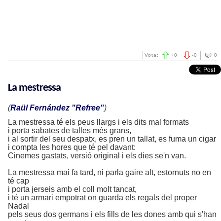
Vota:
+
0
-
0
0
La mestressa
(
Raül Fernández "Refree"
)
La mestressa té els peus llargs i els dits mal formats
i porta sabates de talles més grans,
i al sortir del seu despatx, es pren un tallat, es fuma un cigar
i compta les hores que té pel davant:
Cinemes gastats, versió original i els dies se'n van.
La mestressa mai fa tard, ni parla gaire alt, estornuts no en
té cap
i porta jerseis amb el coll molt tancat,
i té un armari empotrat on guarda els regals del proper
Nadal
pels seus dos germans i els fills de les dones amb qui s'han