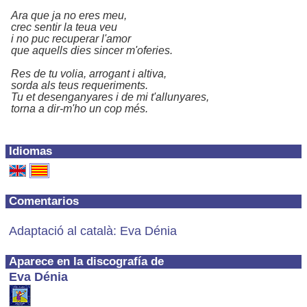
Ara que ja no eres meu,
crec sentir la teua veu
i no puc recuperar l'amor
que aquells dies sincer m'oferies.
Res de tu volia, arrogant i altiva,
sorda als teus requeriments.
Tu et desenganyares i de mi t'allunyares,
torna a dir-m'ho un cop més.
Idiomas
Comentarios
Adaptació al català: Eva Dénia
Aparece en la discografía de
Eva Dénia