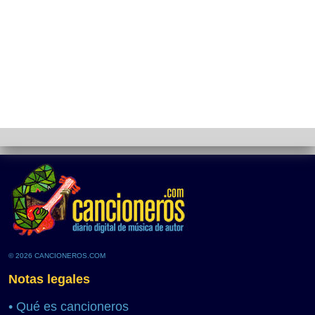
© 2026 CANCIONEROS.COM
Notas legales
•
Qué es cancioneros