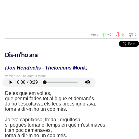
Vota:
+
0
-
0
0
Dis-m'ho ara
(
Jon Hendricks
-
Thelonious Monk
)
Versión de Thelonious Monk
Deies que em volies,
que per mi faries tot allò que et demanés.
Jo no t'escoltava, els teus precs ignorava,
torna a dir-m'ho un cop més.
Jo era capritxosa, freda i orgullosa,
si pogués tornar el temps en què m'estimaves
i tan poc demanaves,
torna a dir-m'ho un cop més.