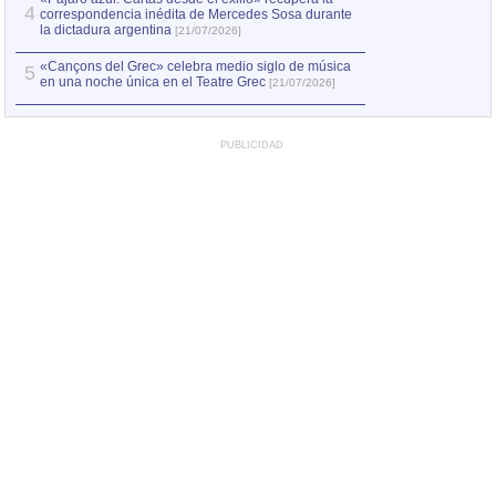
4
correspondencia inédita de Mercedes Sosa durante
la dictadura argentina
[21/07/2026]
«Cançons del Grec» celebra medio siglo de música
5
en una noche única en el Teatre Grec
[21/07/2026]
PUBLICIDAD