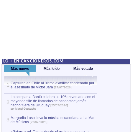
LO + EN CANCIONEROS.COM
Más nuevo
Más leído
Más votado
Capturan en Chile al último exmilitar condenado por
La comparsa Bantú
1
el asesinato de Víctor Jara
mayor desfile de
1
[27/07/2026]
hecho fuera de U
por Manel Gausachs
La comparsa Bantú celebra su 10º aniversario con el
mayor desfile de llamadas de candombe jamás
2
Capturan en Chile
2
hecho fuera de Uruguay
[25/07/2026]
el asesinato de Ví
por Manel Gausachs
Margarita Laso lleva la música ecuatoriana a La Mar
3
de Músicas
[22/07/2026]
«Pájaro azul. Cartas desde el exilio» recupera la