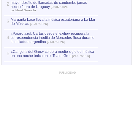
mayor desfile de llamadas de candombe jamás
2
Capturan en Chile
2
hecho fuera de Uruguay
[25/07/2026]
el asesinato de Ví
por Manel Gausachs
Margarita Laso lleva la música ecuatoriana a La Mar
Margarita Laso ll
3
3
de Músicas
de Músicas
[22/07/2026]
[22/07
«Pájaro azul. Cartas desde el exilio» recupera la
4
correspondencia inédita de Mercedes Sosa durante
la dictadura argentina
[21/07/2026]
«Cançons del Grec» celebra medio siglo de música
5
en una noche única en el Teatre Grec
[21/07/2026]
PUBLICIDAD