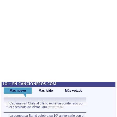
LO + EN CANCIONEROS.COM
Más nuevo
Más leído
Más votado
Capturan en Chile al último exmilitar condenado por
La comparsa Bantú
1
el asesinato de Víctor Jara
mayor desfile de
1
[27/07/2026]
hecho fuera de U
por Manel Gausachs
La comparsa Bantú celebra su 10º aniversario con el