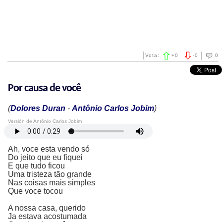
Vota:
+
0
-
0
0
Por causa de você
(
Dolores Duran
-
Antônio Carlos Jobim
)
Versión de Antônio Carlos Jobim
Ah, voce esta vendo só
Do jeito que eu fiquei
E que tudo ficou
Uma tristeza tão grande
Nas coisas mais simples
Que voce tocou
A nossa casa, querido
Ja estava acostumada