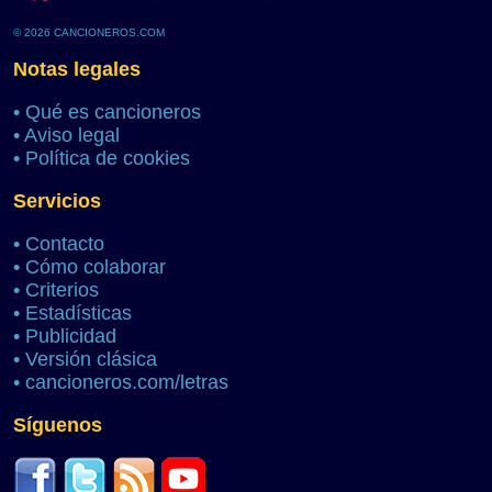
© 2026 CANCIONEROS.COM
Notas legales
•
Qué es cancioneros
•
Aviso legal
•
Política de cookies
Servicios
•
Contacto
•
Cómo colaborar
•
Criterios
•
Estadísticas
•
Publicidad
•
Versión clásica
•
cancioneros.com/letras
Síguenos