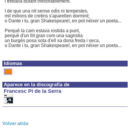
i treballa bufant inexorablement.
I de que una nit sense odis ni tempestes,
mil milions de cretins s'aparellen dormint;
o Dante i tu, gran Shakespeare!, en pot néixer un poeta...
Perquè la carn estava rostida a punt,
perquè d'un llit gran com una sagristia
un burgès posa sota d'ell sa dona freda i seca,
o Dante i tu, gran Shakespeare!, en pot néixer un poeta...
Idiomas
Aparece en la discografía de
Francesc Pi de la Serra
Volver atrás