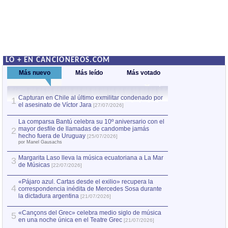
LO + EN CANCIONEROS.COM
Más nuevo
Más leído
Más votado
Capturan en Chile al último exmilitar condenado por
La comparsa Bantú
1
el asesinato de Víctor Jara
mayor desfile de
1
[27/07/2026]
hecho fuera de U
por Manel Gausachs
La comparsa Bantú celebra su 10º aniversario con el
mayor desfile de llamadas de candombe jamás
2
Capturan en Chile
2
hecho fuera de Uruguay
[25/07/2026]
el asesinato de Ví
por Manel Gausachs
Margarita Laso lleva la música ecuatoriana a La Mar
3
de Músicas
[22/07/2026]
«Pájaro azul. Cartas desde el exilio» recupera la
4
correspondencia inédita de Mercedes Sosa durante
la dictadura argentina
[21/07/2026]
«Cançons del Grec» celebra medio siglo de música
5
en una noche única en el Teatre Grec
[21/07/2026]