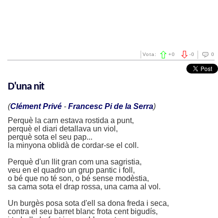
Vota:
+
0
-
0
0
D'una nit
(
Clément Privé
-
Francesc Pi de la Serra
)
Perquè la carn estava rostida a punt,
perquè el diari detallava un viol,
perquè sota el seu pap...
la minyona oblidà de cordar-se el coll.
Perquè d'un llit gran com una sagristia,
veu en el quadro un grup pantic i foll,
o bé que no té son, o bé sense modèstia,
sa cama sota el drap rossa, una cama al vol.
Un burgès posa sota d'ell sa dona freda i seca,
contra el seu barret blanc frota cent bigudís,