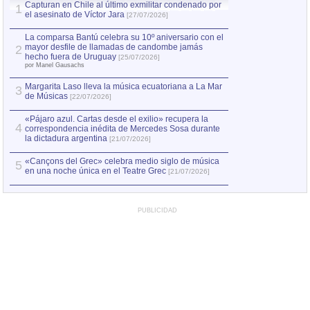
Capturan en Chile al último exmilitar condenado por
La comparsa Bantú
1
el asesinato de Víctor Jara
mayor desfile de
1
[27/07/2026]
hecho fuera de U
por Manel Gausachs
La comparsa Bantú celebra su 10º aniversario con el
mayor desfile de llamadas de candombe jamás
2
Capturan en Chile
2
hecho fuera de Uruguay
[25/07/2026]
el asesinato de Ví
por Manel Gausachs
Margarita Laso lleva la música ecuatoriana a La Mar
3
de Músicas
[22/07/2026]
«Pájaro azul. Cartas desde el exilio» recupera la
4
correspondencia inédita de Mercedes Sosa durante
la dictadura argentina
[21/07/2026]
«Cançons del Grec» celebra medio siglo de música
5
en una noche única en el Teatre Grec
[21/07/2026]
PUBLICIDAD