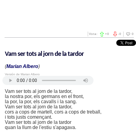
Vota:
+
0
-
0
0
Vam ser tots al jorn de la tardor
(
Marian Albero
)
Versión de Marian Albero
Vam ser tots al jorn de la tardor,
la nostra por, els germans en el front,
la por, la por, els cavalls i la sang.
Vam ser tots al jorn de la tardor,
cors a cops de martell, cors a cops de treball,
i tots justs començant.
Vam ser tots al jorn de la tardor
quan la llum de l'estiu s'apagava.