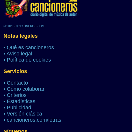
© 2026 CANCIONEROS.COM
Notas legales
•
Qué es cancioneros
•
Aviso legal
•
Política de cookies
Servicios
•
Contacto
•
Cómo colaborar
•
Criterios
•
Estadísticas
•
Publicidad
•
Versión clásica
•
cancioneros.com/letras
Síguenos