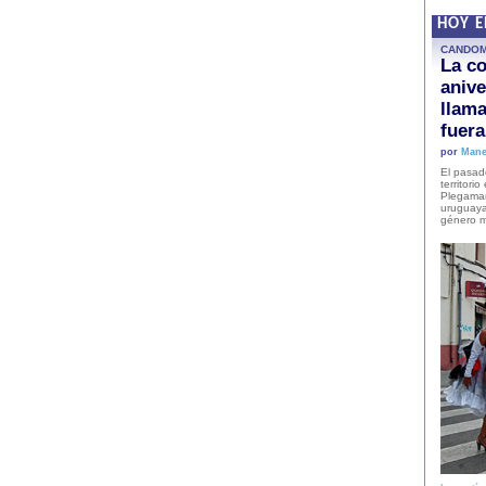
HOY 
CANDO
La co
anive
llam
fuer
por
Mane
El pasad
territori
Plegaman
uruguaya
género m