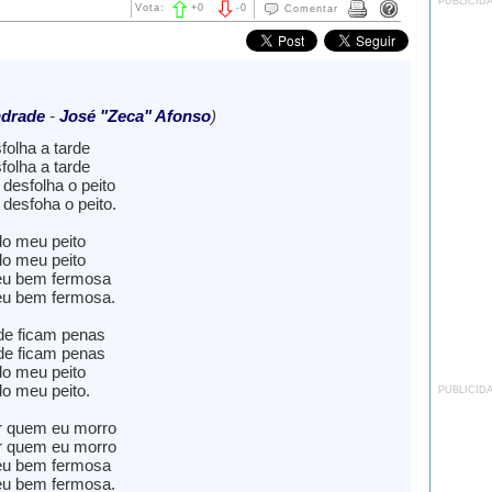
PUBLICID
Vota:
+
0
-
0
Comentar
ndrade
-
José "Zeca" Afonso
)
folha a tarde
folha a tarde
desfolha o peito
desfoha o peito.
do meu peito
do meu peito
u bem fermosa
u bem fermosa.
rde ficam penas
rde ficam penas
do meu peito
do meu peito.
PUBLICID
r quem eu morro
r quem eu morro
u bem fermosa
u bem fermosa.