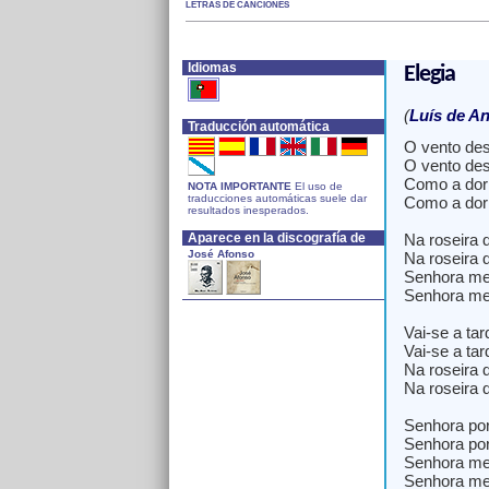
LETRAS DE CANCIONES
Idiomas
Elegia
(
Luís de A
Traducción automática
O vento des
O vento des
Como a dor 
NOTA IMPORTANTE
El uso de
traducciones automáticas suele dar
Como a dor 
resultados inesperados.
Aparece en la discografía de
Na roseira 
José Afonso
Na roseira 
Senhora me
Senhora me
Vai-se a ta
Vai-se a ta
Na roseira 
Na roseira 
Senhora po
Senhora po
Senhora me
Senhora me