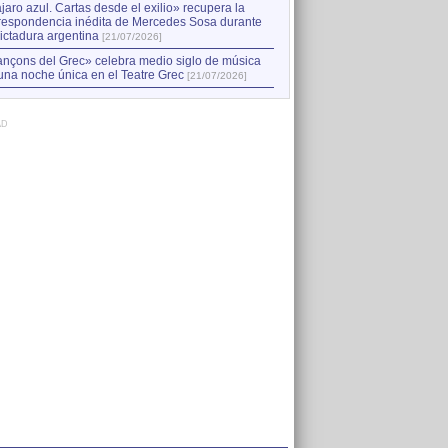
jaro azul. Cartas desde el exilio» recupera la
respondencia inédita de Mercedes Sosa durante
dictadura argentina
[21/07/2026]
nçons del Grec» celebra medio siglo de música
una noche única en el Teatre Grec
[21/07/2026]
AD