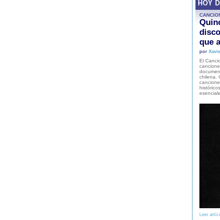
HOY 
CANCIO
Quinc
disco
que a
por
Xavie
El Cancio
cancione
document
chilena. 
canciones
histórico
esencial
Leer artíc