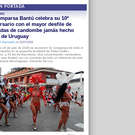
EN PORTADA
MBE
mparsa Bantú celebra su 10º
rsario con el mayor desfile de
adas de candombe jamás hecho
a de Uruguay
l Gausachs
el 25/07/2026
o 18 de julio de 2026 se reunieron 11 comparsas de todo el
o español en la pequeña localidad de Palau-Solità i
s, a 25 km de Barcelona. Una concentración carnavalera
 que finalizó con un concierto de todo un referente de este
usical afrouruguayo, Eduardo Da Luz.