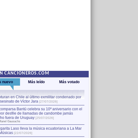
EN CANCIONEROS.COM
s nuevo
Más leído
Más votado
turan en Chile al último exmilitar condenado por
La comparsa Bantú celebra s
asesinato de Víctor Jara
mayor desfile de llamadas
1
[27/07/2026]
hecho fuera de Uruguay
[25
comparsa Bantú celebra su 10º aniversario con el
por Manel Gausachs
or desfile de llamadas de candombe jamás
Capturan en Chile al último
2
ho fuera de Uruguay
[25/07/2026]
el asesinato de Víctor Jara
[
Manel Gausachs
garita Laso lleva la música ecuatoriana a La Mar
Músicas
[22/07/2026]