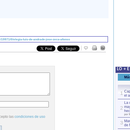
19971/0/elegia-luis-de-andrade-jose-zeca-afonso
LO + 
Má
Cap
1
el 
La 
may
2
hec
por 
cepto las
condiciones de uso
Mar
3
de 