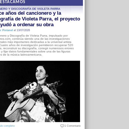
DESTACAMOS
NERO Y DISCOGRAFÍA DE VIOLETA PARRA
e años del cancionero y la
grafía de Violeta Parra, el proyecto
yudó a ordenar su obra
r Pintanel
el 13/07/2026
nero y Discografía de Violeta Parra, impulsado por
ros.com, continúa siendo una de las investigaciones
ales más importantes dedicadas a la universal artista
Cuatro años de investigación permitieron recuperar 520
, reconstruir su discografía, corregir numerosos errores
s y fijar datos fundamentales sobre una de las figuras
es de la música latinoamericana.
ulo completo
1 Comentario