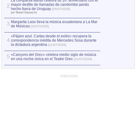
La comparsa Bantú celebra su 10º aniversario con el
mayor desfile de llamadas de candombe jamás
2
Capturan en Chile
2
hecho fuera de Uruguay
[25/07/2026]
el asesinato de Ví
por Manel Gausachs
Margarita Laso lleva la música ecuatoriana a La Mar
3
de Músicas
[22/07/2026]
«Pájaro azul. Cartas desde el exilio» recupera la
4
correspondencia inédita de Mercedes Sosa durante
la dictadura argentina
[21/07/2026]
«Cançons del Grec» celebra medio siglo de música
5
en una noche única en el Teatre Grec
[21/07/2026]
PUBLICIDAD