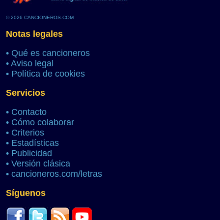
© 2026 CANCIONEROS.COM
Notas legales
•
Qué es cancioneros
•
Aviso legal
•
Política de cookies
Servicios
•
Contacto
•
Cómo colaborar
•
Criterios
•
Estadísticas
•
Publicidad
•
Versión clásica
•
cancioneros.com/letras
Síguenos