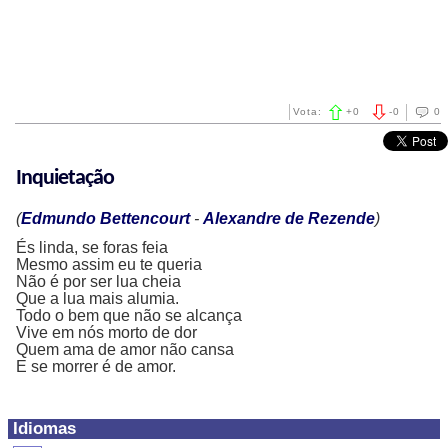
Vota:
+
0
-
0
0
Inquietação
(
Edmundo Bettencourt
-
Alexandre de Rezende
)
És linda, se foras feia
Mesmo assim eu te queria
Não é por ser lua cheia
Que a lua mais alumia.
Todo o bem que não se alcança
Vive em nós morto de dor
Quem ama de amor não cansa
E se morrer é de amor.
Idiomas