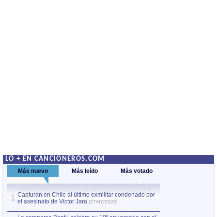
LO + EN CANCIONEROS.COM
Más nuevo
Más leído
Más votado
Capturan en Chile al último exmilitar condenado por
La comparsa Bantú
1
el asesinato de Víctor Jara
mayor desfile de
1
[27/07/2026]
hecho fuera de U
por Manel Gausachs