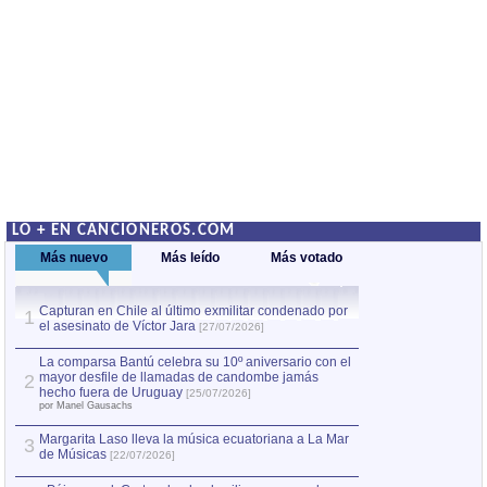
LO + EN CANCIONEROS.COM
Más nuevo
Más leído
Más votado
Capturan en Chile al último exmilitar condenado por
La comparsa Bantú
1
el asesinato de Víctor Jara
mayor desfile de
1
[27/07/2026]
hecho fuera de U
por Manel Gausachs
La comparsa Bantú celebra su 10º aniversario con el
mayor desfile de llamadas de candombe jamás
2
Capturan en Chile
2
hecho fuera de Uruguay
[25/07/2026]
el asesinato de Ví
por Manel Gausachs
Margarita Laso lleva la música ecuatoriana a La Mar
3
de Músicas
[22/07/2026]