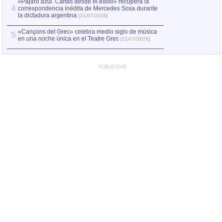
«Pájaro azul. Cartas desde el exilio» recupera la
4
correspondencia inédita de Mercedes Sosa durante
la dictadura argentina
[21/07/2026]
«Cançons del Grec» celebra medio siglo de música
5
en una noche única en el Teatre Grec
[21/07/2026]
PUBLICIDAD