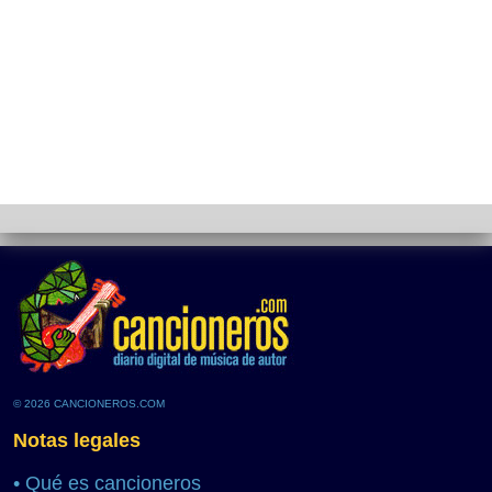
© 2026 CANCIONEROS.COM
Notas legales
•
Qué es cancioneros