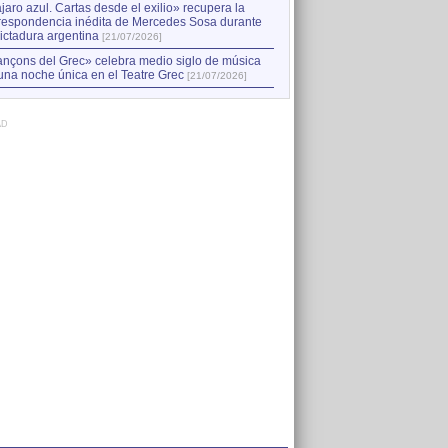
jaro azul. Cartas desde el exilio» recupera la
respondencia inédita de Mercedes Sosa durante
dictadura argentina
[21/07/2026]
nçons del Grec» celebra medio siglo de música
una noche única en el Teatre Grec
[21/07/2026]
AD