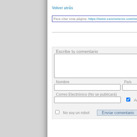
Volver atrás
Para citar esta página:
https://www.cancioneros.com/nc/
Escribe tu comentario
Nombre
País
Correo Electrónico (No se publicará)
A
No soy un robot