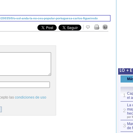
20035/0/o-sol-anda-la-no-ceu-popular-portuguesa-carlos-figueiredo
LO + 
Má
Cap
1
cepto las
condiciones de uso
el 
La 
may
2
hec
por 
Mar
3
de 