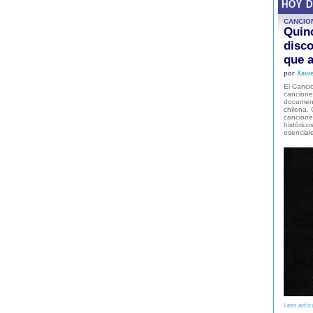
HOY 
CANCIO
Quinc
disco
que a
por
Xavie
El Cancio
cancione
document
chilena. 
canciones
histórico
esencial
Leer artíc