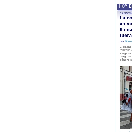
HOY 
CANDO
La co
anive
llam
fuer
por
Mane
El pasad
territori
Plegaman
uruguaya
género m