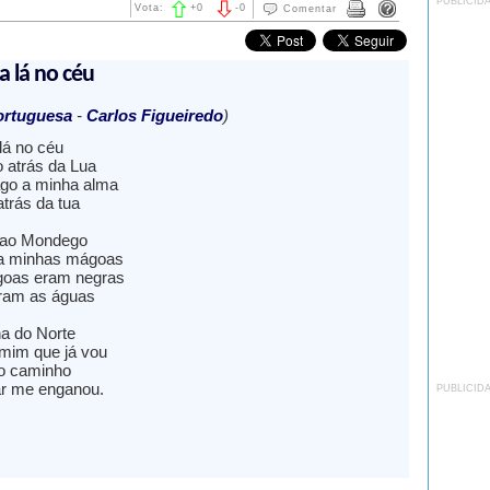
PUBLICID
Vota:
+
0
-
0
Comentar
a lá no céu
ortuguesa
-
Carlos Figueiredo
)
lá no céu
o atrás da Lua
go a minha alma
atrás da tua
r ao Mondego
a minhas mágoas
oas eram negras
aram as águas
ha do Norte
mim que já vou
o caminho
ar me enganou.
PUBLICID