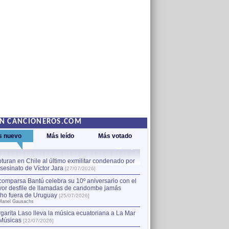
EN CANCIONEROS.COM
s nuevo
Más leído
Más votado
turan en Chile al último exmilitar condenado por
La comparsa Bantú celebra s
asesinato de Víctor Jara
mayor desfile de llamadas
1
[27/07/2026]
hecho fuera de Uruguay
[25
comparsa Bantú celebra su 10º aniversario con el
por Manel Gausachs
or desfile de llamadas de candombe jamás
Capturan en Chile al último
2
ho fuera de Uruguay
[25/07/2026]
el asesinato de Víctor Jara
[
Manel Gausachs
garita Laso lleva la música ecuatoriana a La Mar
Músicas
[22/07/2026]