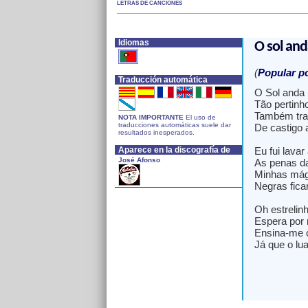
LETRAS DE CANCIONES
Idiomas
O sol and
(
Popular p
Traducción automática
O Sol anda 
Tão pertinh
Também tra
NOTA IMPORTANTE
El uso de
traducciones automáticas suele dar
De castigo 
resultados inesperados.
Aparece en la discografía de
Eu fui lava
José Afonso
As penas d
Minhas mág
Negras fic
Oh estrelin
Espera por 
Ensina-me 
Já que o lu