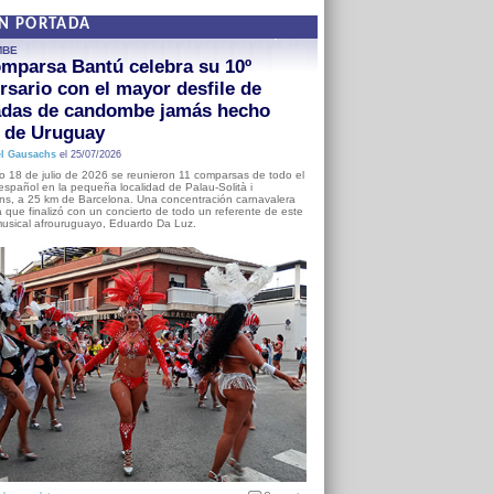
EN PORTADA
MBE
mparsa Bantú celebra su 10º
rsario con el mayor desfile de
adas de candombe jamás hecho
a de Uruguay
l Gausachs
el 25/07/2026
o 18 de julio de 2026 se reunieron 11 comparsas de todo el
o español en la pequeña localidad de Palau-Solità i
s, a 25 km de Barcelona. Una concentración carnavalera
 que finalizó con un concierto de todo un referente de este
usical afrouruguayo, Eduardo Da Luz.