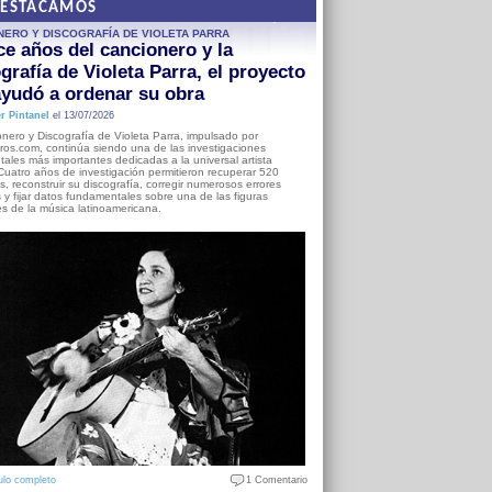
DESTACAMOS
NERO Y DISCOGRAFÍA DE VIOLETA PARRA
e años del cancionero y la
grafía de Violeta Parra, el proyecto
yudó a ordenar su obra
r Pintanel
el 13/07/2026
nero y Discografía de Violeta Parra, impulsado por
ros.com, continúa siendo una de las investigaciones
ales más importantes dedicadas a la universal artista
Cuatro años de investigación permitieron recuperar 520
, reconstruir su discografía, corregir numerosos errores
s y fijar datos fundamentales sobre una de las figuras
es de la música latinoamericana.
ulo completo
1 Comentario