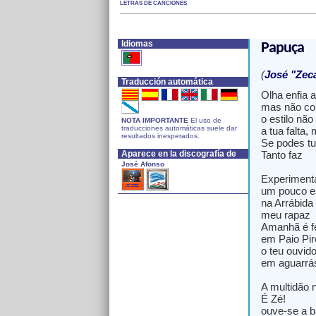
LETRAS DE CANCIONES
Idiomas
Papuça
(
José "Zec
Traducción automática
Olha enfia 
mas não com
o estilo nã
NOTA IMPORTANTE
El uso de
traducciones automáticas suele dar
a tua falta
resultados inesperados.
Se podes t
Aparece en la discografía de
Tanto faz
José Afonso
Experimenta
um pouco e
na Arrábida
meu rapaz
Amanhã é f
em Paio Pi
o teu ouvid
em aguarrá
A multidão 
É Zé!
ouve-se a 