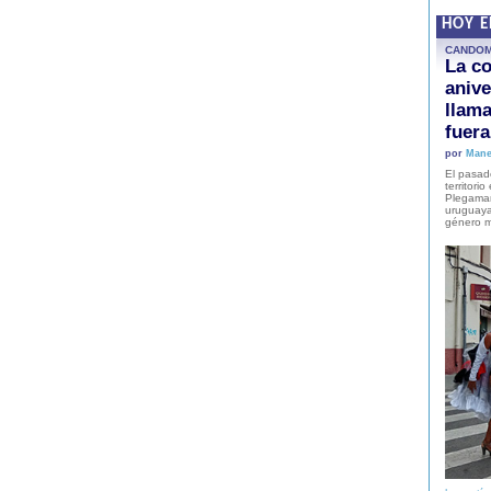
HOY 
CANDO
La co
anive
llam
fuer
por
Mane
El pasad
territori
Plegaman
uruguaya
género m