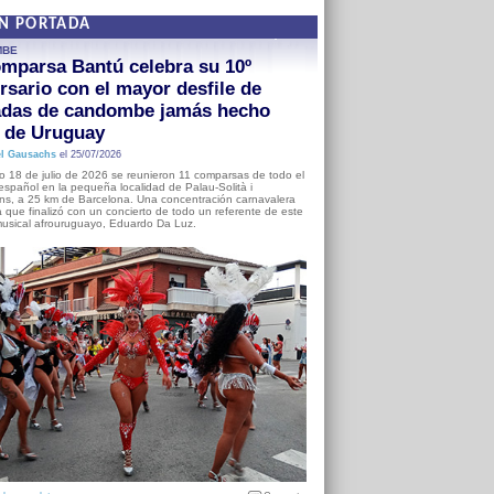
EN PORTADA
MBE
mparsa Bantú celebra su 10º
rsario con el mayor desfile de
adas de candombe jamás hecho
a de Uruguay
l Gausachs
el 25/07/2026
o 18 de julio de 2026 se reunieron 11 comparsas de todo el
o español en la pequeña localidad de Palau-Solità i
s, a 25 km de Barcelona. Una concentración carnavalera
 que finalizó con un concierto de todo un referente de este
usical afrouruguayo, Eduardo Da Luz.