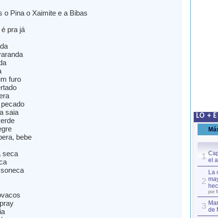
s o Pina o Xaimite e a Bibas
é pra já
ada
varanda
da
a
m furo
ertado
era
 pecado
a saia
LO + 
verde
egre
Má
pera, bebe
 seca
Cap
1
el 
ca
 soneca
La 
may
2
hec
por 
ovacos
pray
Mar
3
de 
ia