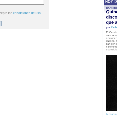
HOY 
CANCIO
Quinc
cepto las
condiciones de uso
disco
que a
por
Xavie
El Cancio
cancione
document
chilena. 
canciones
histórico
esencial
Leer artíc