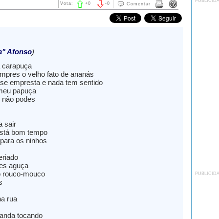
PUBLICID
Vota:
+
0
-
0
Comentar
a" Afonso
)
a carapuça
pres o velho fato de ananás
o se empresta e nada tem sentido
, meu papuça
u não podes
 sair
stá bom tempo
 para os ninhos
eriado
res aguça
o rouco-mouco
PUBLICID
s
na rua
banda tocando