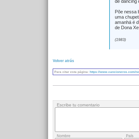
de dancing 
Põe nessa 
uma chupet
amanhá é d
de Dona Xe
(1983)
Volver atrás
Para citar esta página:
https://www.cancioneros.com/nc
Escribe tu comentario
Nombre
País