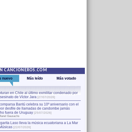
EN CANCIONEROS.COM
s nuevo
Más leído
Más votado
turan en Chile al último exmilitar condenado por
La comparsa Bantú celebra s
asesinato de Víctor Jara
mayor desfile de llamadas
1
[27/07/2026]
hecho fuera de Uruguay
[25
comparsa Bantú celebra su 10º aniversario con el
por Manel Gausachs
or desfile de llamadas de candombe jamás
Capturan en Chile al último
2
ho fuera de Uruguay
[25/07/2026]
el asesinato de Víctor Jara
[
Manel Gausachs
garita Laso lleva la música ecuatoriana a La Mar
Músicas
[22/07/2026]