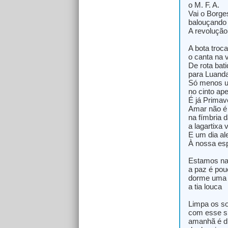
o M. F. A.
Vai o Borge
balouçando
A revolução 
A bota troc
o canta na 
De rota bati
para Luand
Só menos u
no cinto ap
É já Primav
Amar não é
na fímbria d
a lagartixa 
E um dia al
À nossa es
Estamos na
a paz é pou
dorme uma
a tia louca
Limpa os s
com esse s
amanhã é d