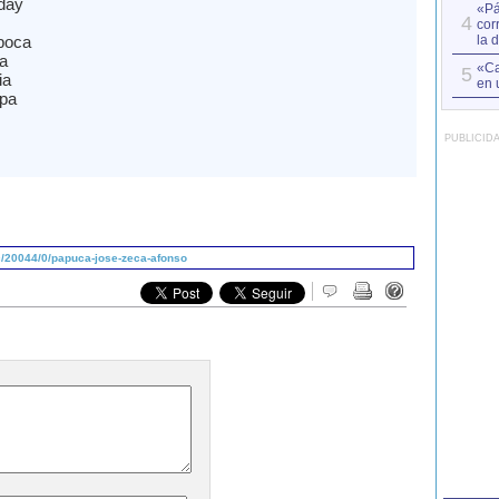
day
«Pá
4
cor
boca
la 
a
«Ca
5
ia
en 
pa
PUBLICID
/20044/0/papuca-jose-zeca-afonso