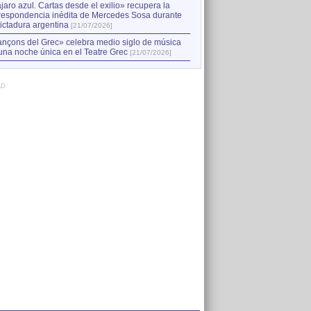
jaro azul. Cartas desde el exilio» recupera la
respondencia inédita de Mercedes Sosa durante
dictadura argentina
[21/07/2026]
nçons del Grec» celebra medio siglo de música
una noche única en el Teatre Grec
[21/07/2026]
AD