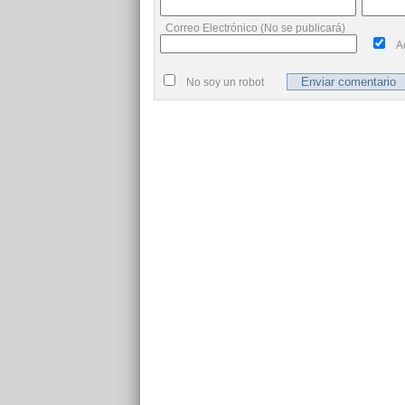
Correo Electrónico (No se publicará)
A
No soy un robot