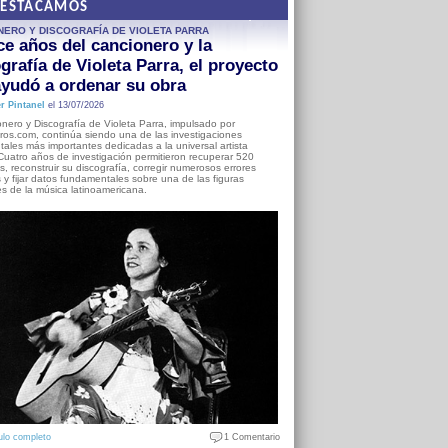
DESTACAMOS
NERO Y DISCOGRAFÍA DE VIOLETA PARRA
e años del cancionero y la
grafía de Violeta Parra, el proyecto
yudó a ordenar su obra
r Pintanel
el 13/07/2026
nero y Discografía de Violeta Parra, impulsado por
ros.com, continúa siendo una de las investigaciones
ales más importantes dedicadas a la universal artista
Cuatro años de investigación permitieron recuperar 520
, reconstruir su discografía, corregir numerosos errores
s y fijar datos fundamentales sobre una de las figuras
es de la música latinoamericana.
ulo completo
1 Comentario