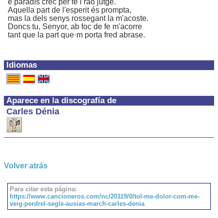
e paradís crec per fe i raó jutge.
Aquella part de l'esperit és prompta,
mas la dels senys rossegant la m'acoste.
Doncs tu, Senyor, ab foc de fe m'acorre
tant que la part que·m porta fred abrase.
Idiomas
Aparece en la discografía de
Carles Dénia
Volver atrás
Para citar esta página:
https://www.cancioneros.com/nc/20119/0/tol-me-dolor-com-me-
veig-perdrel-segle-ausias-march-carles-denia