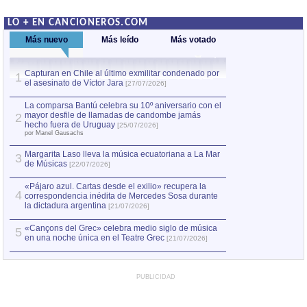
LO + EN CANCIONEROS.COM
Más nuevo
Más leído
Más votado
Capturan en Chile al último exmilitar condenado por
La comparsa Bantú
1
el asesinato de Víctor Jara
mayor desfile de
1
[27/07/2026]
hecho fuera de U
por Manel Gausachs
La comparsa Bantú celebra su 10º aniversario con el
mayor desfile de llamadas de candombe jamás
2
Capturan en Chile
2
hecho fuera de Uruguay
[25/07/2026]
el asesinato de Ví
por Manel Gausachs
Margarita Laso lleva la música ecuatoriana a La Mar
3
de Músicas
[22/07/2026]
«Pájaro azul. Cartas desde el exilio» recupera la
4
correspondencia inédita de Mercedes Sosa durante
la dictadura argentina
[21/07/2026]
«Cançons del Grec» celebra medio siglo de música
5
en una noche única en el Teatre Grec
[21/07/2026]
PUBLICIDAD