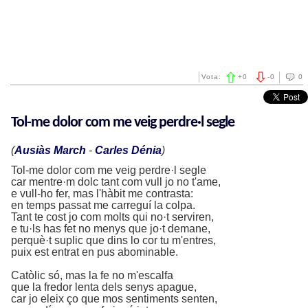
Vota:
+
0
-
0
0
Tol-me dolor com me veig perdre·l segle
(
Ausiàs March
-
Carles Dénia
)
Tol-me dolor com me veig perdre·l segle
car mentre·m dolc tant com vull jo no t'ame,
e vull-ho fer, mas l'hàbit me contrasta:
en temps passat me carreguí la colpa.
Tant te cost jo com molts qui no·t serviren,
e tu·ls has fet no menys que jo·t demane,
perquè·t suplic que dins lo cor tu m'entres,
puix est entrat en pus abominable.
Catòlic só, mas la fe no m'escalfa
que la fredor lenta dels senys apague,
car jo eleix ço que mos sentiments senten,