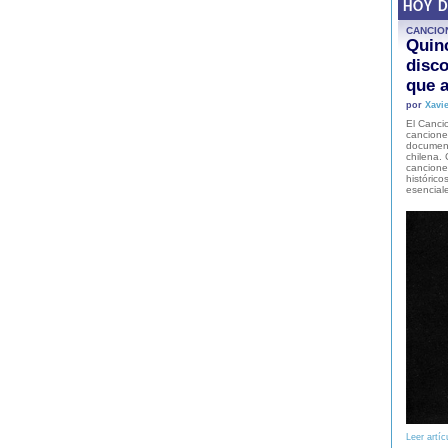
HOY 
CANCIO
Quinc
disco
que a
por
Xavie
El Cancio
cancione
document
chilena. 
canciones
histórico
esencial
Leer artíc