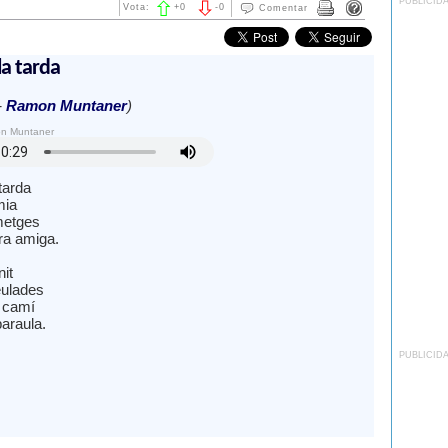
PUBLICID
Vota:
+
0
-
0
Comentar
la tarda
-
Ramon Muntaner
)
on Muntaner
tarda
mia
metges
ra amiga.
nit
teulades
 camí
araula.
PUBLICID