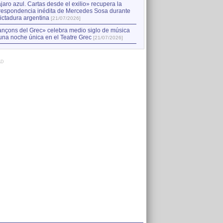
jaro azul. Cartas desde el exilio» recupera la
respondencia inédita de Mercedes Sosa durante
dictadura argentina
[21/07/2026]
nçons del Grec» celebra medio siglo de música
una noche única en el Teatre Grec
[21/07/2026]
AD