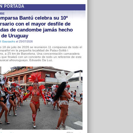
EN PORTADA
MBE
mparsa Bantú celebra su 10º
rsario con el mayor desfile de
adas de candombe jamás hecho
a de Uruguay
l Gausachs
el 25/07/2026
o 18 de julio de 2026 se reunieron 11 comparsas de todo el
o español en la pequeña localidad de Palau-Solità i
s, a 25 km de Barcelona. Una concentración carnavalera
 que finalizó con un concierto de todo un referente de este
usical afrouruguayo, Eduardo Da Luz.