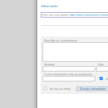
Volver atrás
Para citar esta página:
https://www.cancioneros.com/nc/
Escribe tu comentario
Nombre
País
Correo Electrónico (No se publicará)
A
No soy un robot