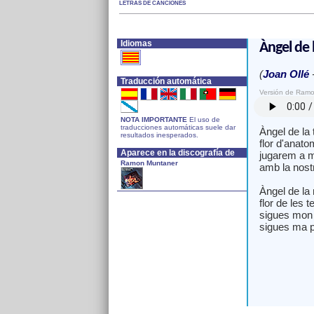
LETRAS DE CANCIONES
Idiomas
Àngel de 
(
Joan Ollé
Traducción automática
Versión de Ram
NOTA IMPORTANTE
El uso de
traducciones automáticas suele dar
Àngel de la 
resultados inesperados.
flor d'anato
Aparece en la discografía de
jugarem a 
Ramon Muntaner
amb la nost
Àngel de la 
flor de les 
sigues mon
sigues ma p