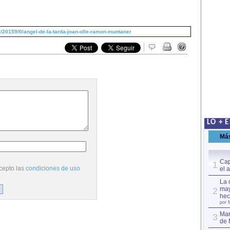
20159/0/angel-de-la-tarda-joan-olle-ramon-muntaner
LO + 
Má
Cap
1
cepto las
condiciones de uso
el 
La 
may
2
hec
por 
Mar
3
de 