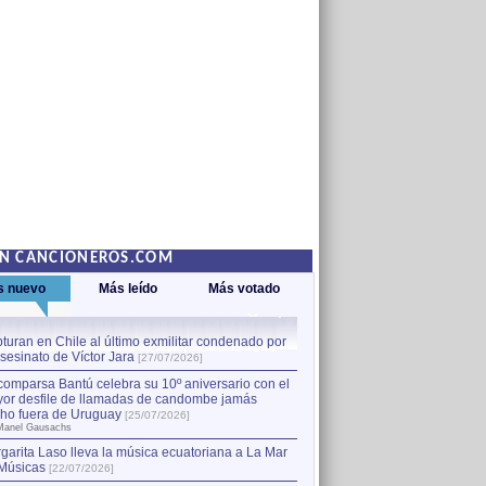
EN CANCIONEROS.COM
s nuevo
Más leído
Más votado
turan en Chile al último exmilitar condenado por
La comparsa Bantú celebra s
asesinato de Víctor Jara
mayor desfile de llamadas
1
[27/07/2026]
hecho fuera de Uruguay
[25
comparsa Bantú celebra su 10º aniversario con el
por Manel Gausachs
or desfile de llamadas de candombe jamás
Capturan en Chile al último
2
ho fuera de Uruguay
[25/07/2026]
el asesinato de Víctor Jara
[
Manel Gausachs
garita Laso lleva la música ecuatoriana a La Mar
Músicas
[22/07/2026]