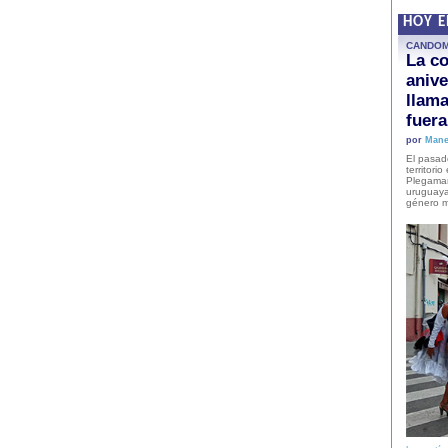
HOY 
CANDO
La co
anive
llam
fuer
por
Mane
El pasad
territori
Plegaman
uruguaya
género m