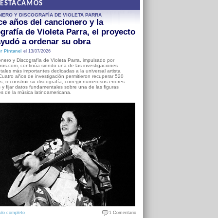
DESTACAMOS
NERO Y DISCOGRAFÍA DE VIOLETA PARRA
e años del cancionero y la
grafía de Violeta Parra, el proyecto
yudó a ordenar su obra
r Pintanel
el 13/07/2026
nero y Discografía de Violeta Parra, impulsado por
ros.com, continúa siendo una de las investigaciones
ales más importantes dedicadas a la universal artista
Cuatro años de investigación permitieron recuperar 520
, reconstruir su discografía, corregir numerosos errores
s y fijar datos fundamentales sobre una de las figuras
es de la música latinoamericana.
ulo completo
1 Comentario