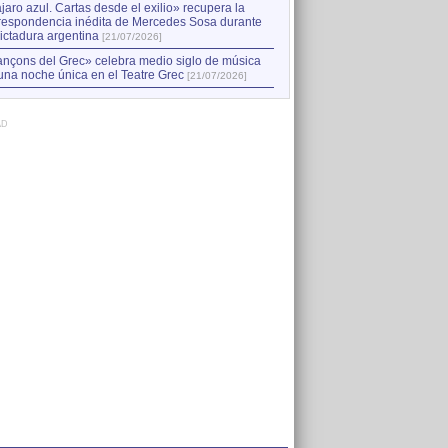
jaro azul. Cartas desde el exilio» recupera la
respondencia inédita de Mercedes Sosa durante
dictadura argentina
[21/07/2026]
nçons del Grec» celebra medio siglo de música
una noche única en el Teatre Grec
[21/07/2026]
AD