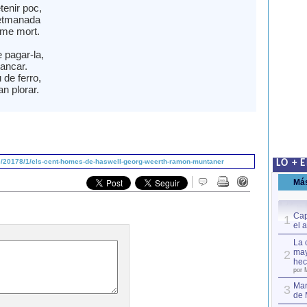
etenir poc,
etmanada
ome mort.
 pagar-la,
tancar.
 de ferro,
n plorar.
/20178/1/els-cent-homes-de-haswell-georg-weerth-ramon-muntaner
LO + 
Má
Cap
1
el 
La 
may
2
hec
por 
Mar
3
de 