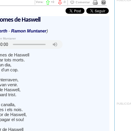
PUBLICID
Vota:
+
0
-
0
Comentar
homes de Haswell
rth
-
Ramon Muntaner
)
on Muntaner
mes de Haswell
ar tots morts.
n dia,
 d'un cop.
nterraven,
van venir.
de Haswell,
ard trist.
canalla,
PUBLICID
s i els nois.
or de Haswell,
pagar el sou!
or de Haswell