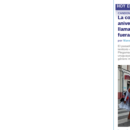
HOY 
CANDO
La co
anive
llam
fuer
por
Mane
El pasad
territori
Plegaman
uruguaya
género m