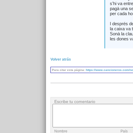
s'hi va entr
pagà una s
per cada h
I després de
la caixa va 
Sonà la clau
les dones va
Volver atrás
Para citar esta página:
https://www.cancioneros.com/nc
Escribe tu comentario
Nombre
País