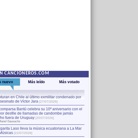
EN CANCIONEROS.COM
s nuevo
Más leído
Más votado
turan en Chile al último exmilitar condenado por
La comparsa Bantú celebra s
asesinato de Víctor Jara
mayor desfile de llamadas
1
[27/07/2026]
hecho fuera de Uruguay
[25
comparsa Bantú celebra su 10º aniversario con el
por Manel Gausachs
or desfile de llamadas de candombe jamás
Capturan en Chile al último
2
ho fuera de Uruguay
[25/07/2026]
el asesinato de Víctor Jara
[
Manel Gausachs
garita Laso lleva la música ecuatoriana a La Mar
Músicas
[22/07/2026]