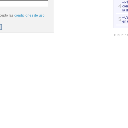
«Pá
4
cor
la 
cepto las
condiciones de uso
«Ca
5
en 
PUBLICID