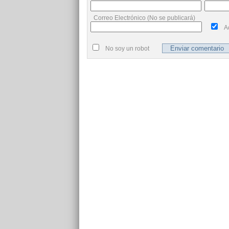
Correo Electrónico (No se publicará)
A
No soy un robot