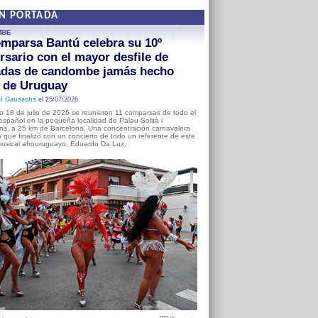
EN PORTADA
MBE
mparsa Bantú celebra su 10º
rsario con el mayor desfile de
adas de candombe jamás hecho
a de Uruguay
l Gausachs
el 25/07/2026
o 18 de julio de 2026 se reunieron 11 comparsas de todo el
o español en la pequeña localidad de Palau-Solità i
s, a 25 km de Barcelona. Una concentración carnavalera
 que finalizó con un concierto de todo un referente de este
usical afrouruguayo, Eduardo Da Luz.