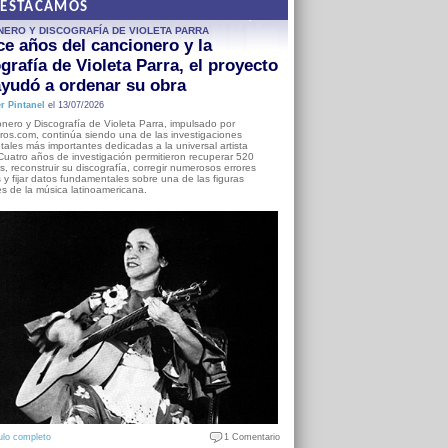
DESTACAMOS
NERO Y DISCOGRAFÍA DE VIOLETA PARRA
e años del cancionero y la
grafía de Violeta Parra, el proyecto
yudó a ordenar su obra
r Pintanel
el 13/07/2026
nero y Discografía de Violeta Parra, impulsado por
ros.com, continúa siendo una de las investigaciones
ales más importantes dedicadas a la universal artista
Cuatro años de investigación permitieron recuperar 520
, reconstruir su discografía, corregir numerosos errores
s y fijar datos fundamentales sobre una de las figuras
es de la música latinoamericana.
ulo completo
1 Comentario