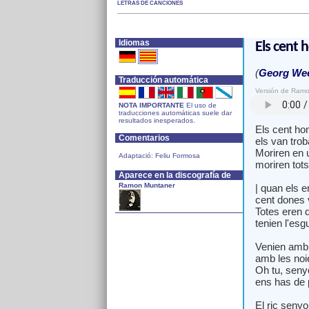
LETRAS DE CANCIONES
Idiomas
Els cent 
(
Georg Wee
Traducción automática
Versión de Ram
NOTA IMPORTANTE
El uso de
traducciones automáticas suele dar
resultados inesperados.
Els cent ho
Comentarios
els van trob
Moriren en u
Adaptació: Feliu Formosa
moriren tots
Aparece en la discografía de
Ramon Muntaner
| quan els e
cent dones 
Totes eren 
tenien l'esgu
Venien amb 
amb les noie
Oh tu, seny
ens has de 
El ric seny