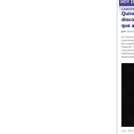
HOY 
CANCIO
Quinc
disco
que a
por
Xavie
El Cancio
cancione
document
chilena. 
canciones
histórico
esencial
Leer artíc