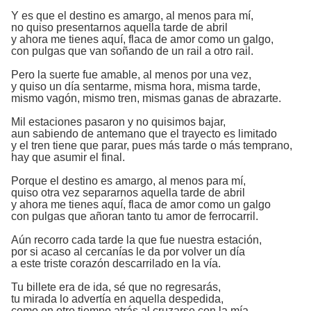
Y es que el destino es amargo, al menos para mí,
no quiso presentarnos aquella tarde de abril
y ahora me tienes aquí, flaca de amor como un galgo,
con pulgas que van soñando de un rail a otro rail.
Pero la suerte fue amable, al menos por una vez,
y quiso un día sentarme, misma hora, misma tarde,
mismo vagón, mismo tren, mismas ganas de abrazarte.
Mil estaciones pasaron y no quisimos bajar,
aun sabiendo de antemano que el trayecto es limitado
y el tren tiene que parar, pues más tarde o más temprano,
hay que asumir el final.
Porque el destino es amargo, al menos para mí,
quiso otra vez separarnos aquella tarde de abril
y ahora me tienes aquí, flaca de amor como un galgo
con pulgas que añoran tanto tu amor de ferrocarril.
Aún recorro cada tarde la que fue nuestra estación,
por si acaso al cercanías le da por volver un día
a este triste corazón descarrilado en la vía.
Tu billete era de ida, sé que no regresarás,
tu mirada lo advertía en aquella despedida,
como en otro tiempo atrás al cruzarse con la mía.