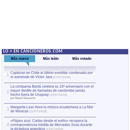
LO + EN CANCIONEROS.COM
Más nuevo
Más leído
Más votado
Capturan en Chile al último exmilitar condenado por
La comparsa Bantú
1
el asesinato de Víctor Jara
mayor desfile de
1
[27/07/2026]
hecho fuera de U
por Manel Gausachs
La comparsa Bantú celebra su 10º aniversario con el
mayor desfile de llamadas de candombe jamás
2
Capturan en Chile
2
hecho fuera de Uruguay
[25/07/2026]
el asesinato de Ví
por Manel Gausachs
Margarita Laso lleva la música ecuatoriana a La Mar
3
de Músicas
[22/07/2026]
«Pájaro azul. Cartas desde el exilio» recupera la
4
correspondencia inédita de Mercedes Sosa durante
la dictadura argentina
[21/07/2026]