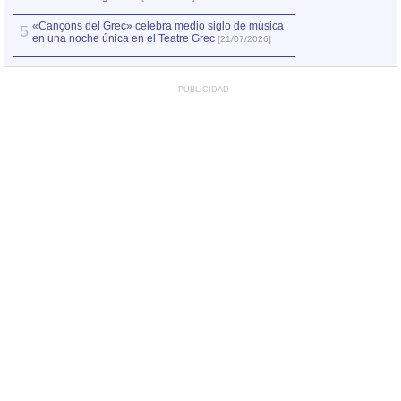
«Cançons del Grec» celebra medio siglo de música
5
en una noche única en el Teatre Grec
[21/07/2026]
PUBLICIDAD