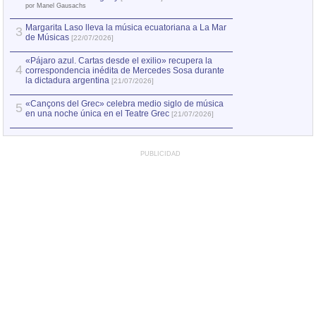
el asesinato de Ví
por Manel Gausachs
Margarita Laso lleva la música ecuatoriana a La Mar
Margarita Laso ll
3
3
de Músicas
de Músicas
[22/07/2026]
[22/07
«Pájaro azul. Cartas desde el exilio» recupera la
4
correspondencia inédita de Mercedes Sosa durante
la dictadura argentina
[21/07/2026]
«Cançons del Grec» celebra medio siglo de música
5
en una noche única en el Teatre Grec
[21/07/2026]
PUBLICIDAD