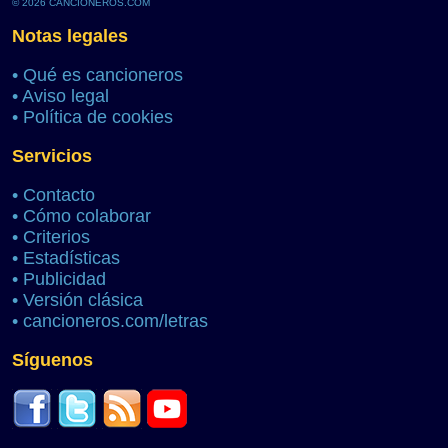
© 2026 CANCIONEROS.COM
Notas legales
•
Qué es cancioneros
•
Aviso legal
•
Política de cookies
Servicios
•
Contacto
•
Cómo colaborar
•
Criterios
•
Estadísticas
•
Publicidad
•
Versión clásica
•
cancioneros.com/letras
Síguenos