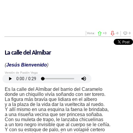
Vota:
+
0
-
0
0
La calle del Almíbar
(
Jesús Bienvenido
)
Versión de Pasión Vega
Es la calle del Almíbar del barrio del Caramelo
donde un chiquillo vivía soñando con ser torero.
La figura más bravía que lidiara en el albero
y a la plaza de la vida dar la vueltecita al ruedo.
Y allí mismo en una esquina la faena le brindaba,
a una risueña vecina que ser princesa soñaba.
Con su muleta de trapo, le lanzaba chicuelinas
a un toro negro invisible que al cuerpo se le ceñía.
Y con su estoque de palo, en un volapié certero