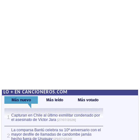
LO + EN CANCIONEROS.COM
Más nuevo
Más leído
Más votado
Capturan en Chile al último exmilitar condenado por
La comparsa Bantú
1
el asesinato de Víctor Jara
mayor desfile de
1
[27/07/2026]
hecho fuera de U
por Manel Gausachs
La comparsa Bantú celebra su 10º aniversario con el
mayor desfile de llamadas de candombe jamás
2
Capturan en Chile
2
hecho fuera de Uruguay
[25/07/2026]