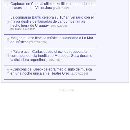
Capturan en Chile al último exmilitar condenado por
La comparsa Bantú
1
el asesinato de Víctor Jara
mayor desfile de
1
[27/07/2026]
hecho fuera de U
por Manel Gausachs
La comparsa Bantú celebra su 10º aniversario con el
mayor desfile de llamadas de candombe jamás
2
Capturan en Chile
2
hecho fuera de Uruguay
[25/07/2026]
el asesinato de Ví
por Manel Gausachs
Margarita Laso lleva la música ecuatoriana a La Mar
3
de Músicas
[22/07/2026]
«Pájaro azul. Cartas desde el exilio» recupera la
4
correspondencia inédita de Mercedes Sosa durante
la dictadura argentina
[21/07/2026]
«Cançons del Grec» celebra medio siglo de música
5
en una noche única en el Teatre Grec
[21/07/2026]
PUBLICIDAD