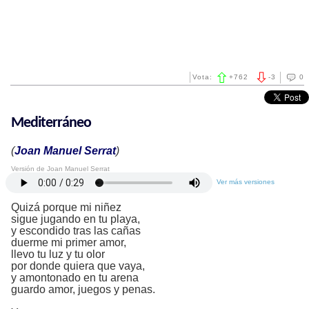
Vota:
+
762
-
3
0
Mediterráneo
(
Joan Manuel Serrat
)
Versión de Joan Manuel Serrat
Ver más versiones
Quizá porque mi niñez
sigue jugando en tu playa,
y escondido tras las cañas
duerme mi primer amor,
llevo tu luz y tu olor
por donde quiera que vaya,
y amontonado en tu arena
guardo amor, juegos y penas.