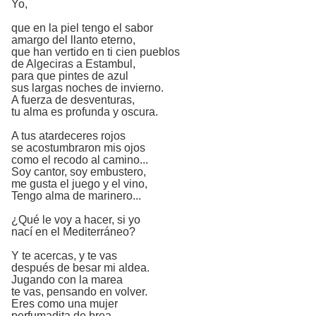
Yo,
que en la piel tengo el sabor
amargo del llanto eterno,
que han vertido en ti cien pueblos
de Algeciras a Estambul,
para que pintes de azul
sus largas noches de invierno.
A fuerza de desventuras,
tu alma es profunda y oscura.
A tus atardeceres rojos
se acostumbraron mis ojos
como el recodo al camino...
Soy cantor, soy embustero,
me gusta el juego y el vino,
Tengo alma de marinero...
¿Qué le voy a hacer, si yo
nací en el Mediterráneo?
Y te acercas, y te vas
después de besar mi aldea.
Jugando con la marea
te vas, pensando en volver.
Eres como una mujer
perfumadita de brea