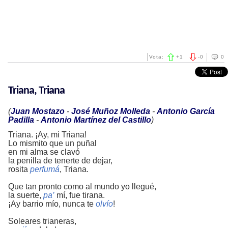
Vota:
+
1
-
0
0
Triana, Triana
(
Juan Mostazo
-
José Muñoz Molleda
-
Antonio García
Padilla
-
Antonio Martínez del Castillo
)
Triana. ¡Ay, mi Triana!
Lo mismito que un puñal
en mi alma se clavó
la penilla de tenerte de dejar,
rosita
perfumá
, Triana.
Que tan pronto como al mundo yo llegué,
la suerte,
pa’
mí, fue tirana.
¡Ay barrio mío, nunca te
olvío
!
Soleares trianeras,