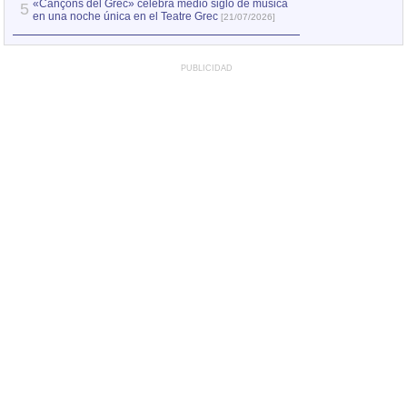
«Cançons del Grec» celebra medio siglo de música
5
en una noche única en el Teatre Grec
[21/07/2026]
PUBLICIDAD