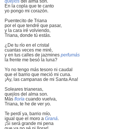
quejíos
del alma son.
En la copla que te canto
yo pongo mi corazón.
Puentecito de Triana
por el que tendré que pasar,
y la cara iré volviendo,
Triana, donde tú estás.
¿De tu río en el cristal
cuantas veces me miré,
y en tus calles de jazmines
perfumás
la frente me besó la luna?
Yo no tengo más tesoro ni caudal
que el barrio que meció mi cuna.
¡Ay, las campanas de mi Santa Ana!
Soleares trianeras,
quejíos del alma son.
Más
floría
cuando vuelva,
Triana, te he de ver yo.
Te perdí ya, barrio mío,
igual que el moro a
Graná
.
¡Si será grande mi pena
que ya no sé ni llorar!