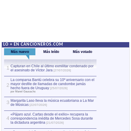
LO + EN CANCIONEROS.COM
Más nuevo
Más leído
Más votado
Capturan en Chile al último exmilitar condenado por
La comparsa Bantú
1
el asesinato de Víctor Jara
mayor desfile de
1
[27/07/2026]
hecho fuera de U
por Manel Gausachs
La comparsa Bantú celebra su 10º aniversario con el
mayor desfile de llamadas de candombe jamás
2
Capturan en Chile
2
hecho fuera de Uruguay
[25/07/2026]
el asesinato de Ví
por Manel Gausachs
Margarita Laso lleva la música ecuatoriana a La Mar
3
de Músicas
[22/07/2026]
«Pájaro azul. Cartas desde el exilio» recupera la
4
correspondencia inédita de Mercedes Sosa durante
la dictadura argentina
[21/07/2026]